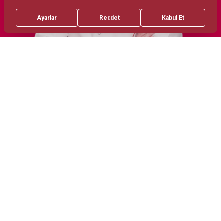
Treatments
Robotik radikal prostatektomi laparoskopik
nefrektomi
Tüm endoürolojik ve açık ürolojik cerrahiler
Areas of Interest