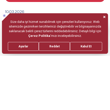
10.03.2026
Güven Medical and Health Sciences
Dergisi’nin 7. Sayısı Yayımlandı
Haber Bültenimize
Üye Olun.
Periyodik olarak haber bültenimizi size
ulaştıralım.