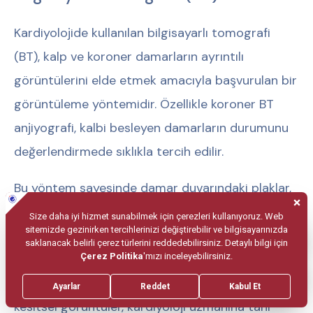
Kardiyolojide kullanılan bilgisayarlı tomografi
(BT), kalp ve koroner damarların ayrıntılı
görüntülerini elde etmek amacıyla başvurulan bir
görüntüleme yöntemidir. Özellikle koroner BT
anjiyografi, kalbi besleyen damarların durumunu
değerlendirmede sıklıkla tercih edilir.
Bu yöntem sayesinde damar duvarındaki plaklar,
darlıklar ve yapısal anomaliler girişimsel bir işlem
gerektirmeksizin görüntülenebilir. Kalp kapakları
ve büyük damarların incelenmesinde de BT
görüntülemesinden yararlanılabilir. Elde edilen
kesitsel görüntüler, kardiyoloji uzmanına tanı