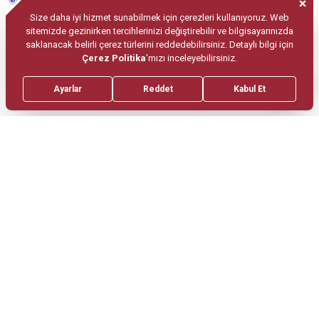
Anne Adaylarıyla Gebe Okulu’nda
Buluştuk
Haber Bültenimize
Üye Olun.
Periyodik olarak haber bültenimizi size
ulaştıralım.
Gönder