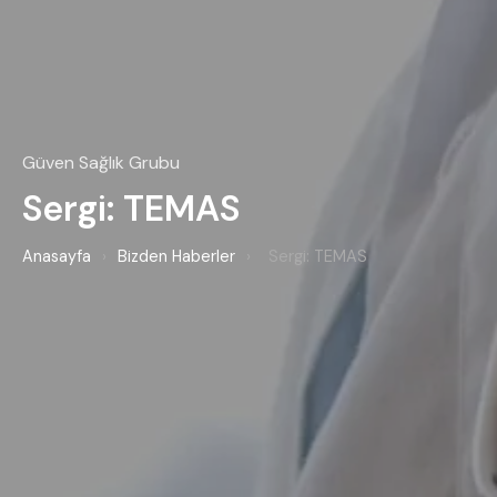
Güven Sağlık Grubu
Sergi: TEMAS
Anasayfa
›
Bizden Haberler
›
Sergi: TEMAS