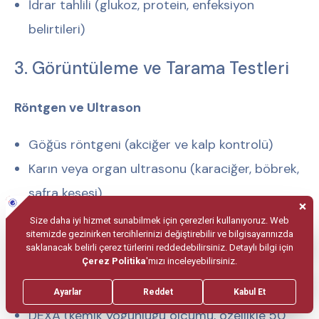
İdrar tahlili (glukoz, protein, enfeksiyon
belirtileri)
3. Görüntüleme ve Tarama Testleri
Röntgen ve Ultrason
Göğüs röntgeni (akciğer ve kalp kontrolü)
Karın veya organ ultrasonu (karaciğer, böbrek,
safra kesesi)
Gelişmiş Taramalar (gerektiğinde)
EKG (kalp ritim kontrolü)
EKO (kalp ultrasonu)
DEXA (kemik yoğunluğu ölçümü, özellikle 50