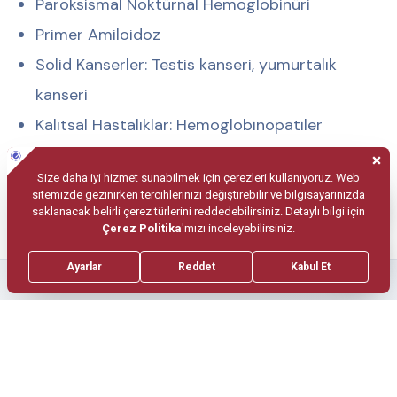
⁠Paroksismal Noktürnal Hemoglobinüri
Primer Amiloidoz
Solid Kanserler: Testis kanseri, yumurtalık
kanseri
Kalıtsal Hastalıklar: Hemoglobinopatiler
Kolay Randevu
Bilgilerinizi bırakın, çağrı merkezimiz sizi en kısa sürede
arasın.