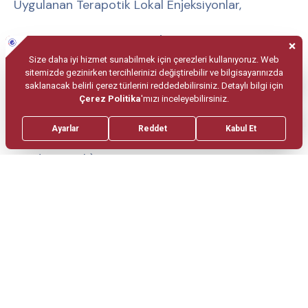
Uygulanan Terapotik Lokal Enjeksiyonlar,
• Tetik nokta enjeksiyonu (Ağrılı nokta
enjeksiyonları)
• Tendinit ve bursit enjeksiyonları
• Nöral kompresyon enjeksiyonları (karpal tünel
sendromu, vb)
• İntraartüküler enjeksiyonlar
Kolay Randevu