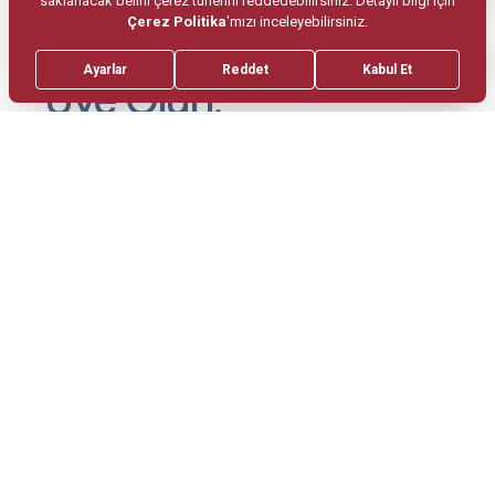
Haber Bültenimize
Üye Olun.
Periyodik olarak haber bültenimizi size
ulaştıralım.
Gönder
Haber bültenine üye olmayı ve tarafımla belirtmiş olduğum e-
posta adresi aracılığıyla bülten paylaşılmasını onaylıyorum.