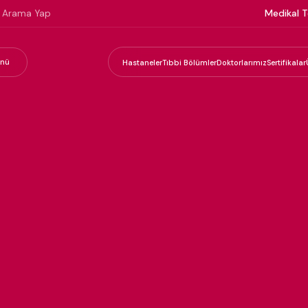
Medikal T
nü
Hastaneler
Tıbbi Bölümler
Doktorlarımız
Sertifikalar