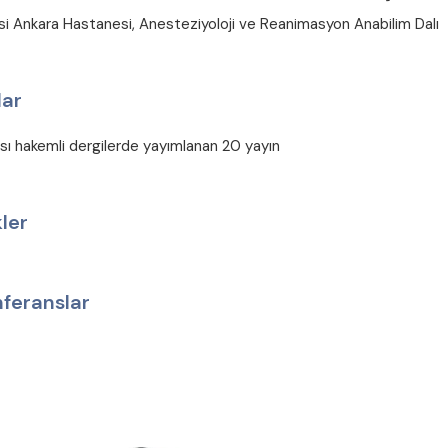
si Ankara Hastanesi, Anesteziyoloji ve Reanimasyon Anabilim Dalı
lar
ası hakemli dergilerde yayımlanan 20 yayın
ler
nferanslar