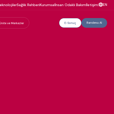
EN
eknolojiler
Sağlık Rehberi
Kurumsal
İnsan Odaklı Bakım
İletişim
|
Randevu Al
E-Sonuç
Ünite ve Merkezler