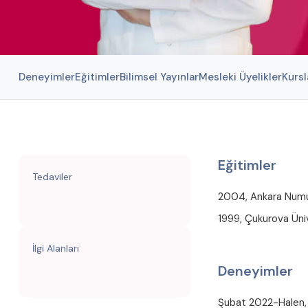
Deneyimler
Eğitimler
Bilimsel Yayınlar
Mesleki Üyelikler
Kursl
Eğitimler
Tedaviler
2004, Ankara Numune
1999, Çukurova Üniv
İlgi Alanları
Deneyimler
Şubat 2022-Halen,