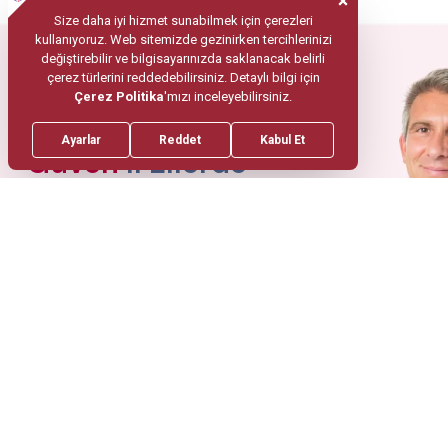
Mobil Uygulama
Sağlığınız
Güven
’li Ellerde