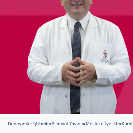
Deneyimler
Eğitimler
Bilimsel Yayınlar
Mesleki Üyelikler
Kursl