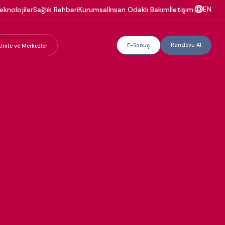
EN
eknolojiler
Sağlık Rehberi
Kurumsal
İnsan Odaklı Bakım
İletişim
|
Randevu Al
E-Sonuç
Ünite ve Merkezler