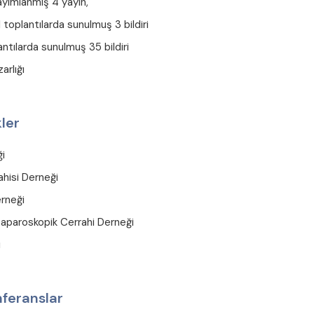
ayımlanmış 4 yayın,
l toplantılarda sunulmuş 3 bildiri
antılarda sunulmuş 35 bildiri
arlığı
ler
ği
hisi Derneği
erneği
Laparoskopik Cerrahi Derneği
ı
nferanslar