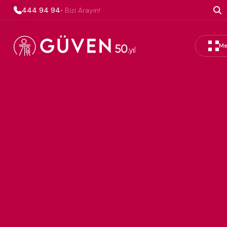
444 94 94
• Bizi Arayın!
Me