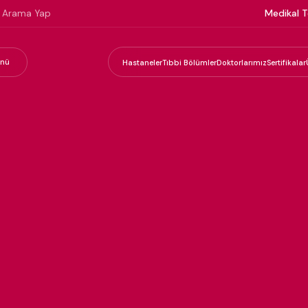
Medikal T
nü
Hastaneler
Tıbbi Bölümler
Doktorlarımız
Sertifikalar