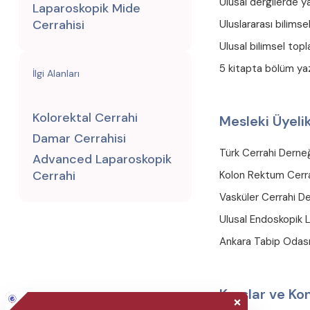
Ulusal dergilerde y
Laparoskopik Mide
Cerrahisi
Uluslararası bilimse
Ulusal bilimsel topl
5 kitapta bölüm yaz
İlgi Alanları
Kolorektal Cerrahi
Mesleki Üyelik
Damar Cerrahisi
Türk Cerrahi Derne
Advanced Laparoskopik
Cerrahi
Kolon Rektum Cerra
Vasküler Cerrahi D
Ulusal Endoskopik 
Ankara Tabip Odas
Kurslar ve Ko