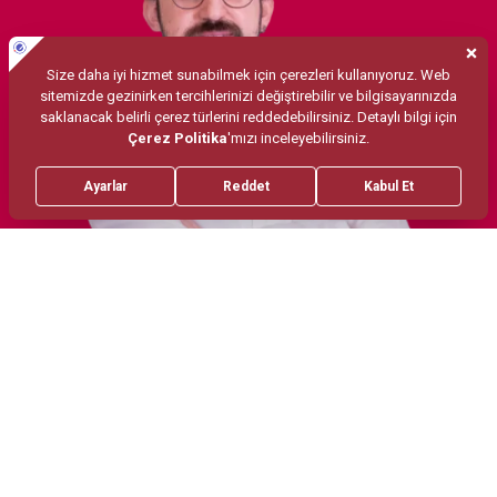
Tedaviler
Minimal İnvaziv Girişimle Bel ve Boyun Fıtığı