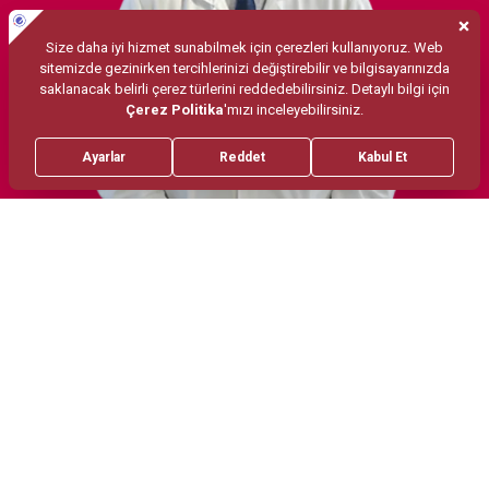
Tedaviler
Obezite ve Eşlik Eden Hastalıkların Bütüncül
Tedavisi