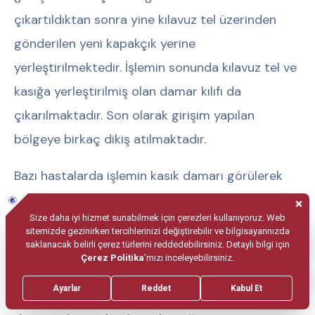
çıkartıldıktan sonra yine kılavuz tel üzerinden
gönderilen yeni kapakçık yerine
yerleştirilmektedir. İşlemin sonunda kılavuz tel ve
kasığa yerleştirilmiş olan damar kılıfı da
çıkarılmaktadır. Son olarak girişim yapılan
bölgeye birkaç dikiş atılmaktadır.
Bazı hastalarda işlemin kasık damarı görülerek
yapılması gerekmektedir. Bu vakalarda kasık
bölgesine 5 santim kadar bir cerrahi kesi
yapılmakta ve işlem sonunda dikilmektedir.
Hastanın kasık damarında darlık ya da tıkanıklık
olması durumunda tüm bu işlemlerin kol