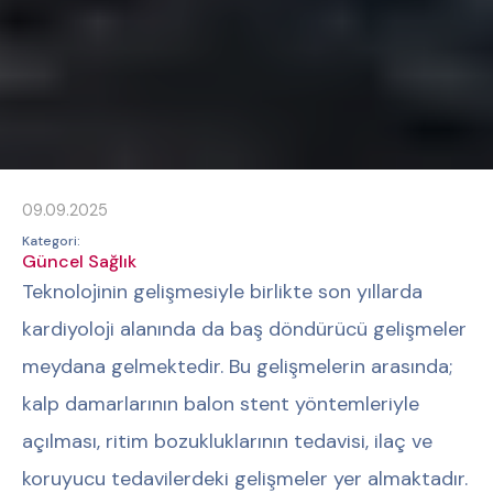
09.09.2025
Kategori:
Güncel Sağlık
Teknolojinin gelişmesiyle birlikte son yıllarda
kardiyoloji alanında da baş döndürücü gelişmeler
meydana gelmektedir. Bu gelişmelerin arasında;
kalp damarlarının balon stent yöntemleriyle
açılması, ritim bozukluklarının tedavisi, ilaç ve
koruyucu tedavilerdeki gelişmeler yer almaktadır.