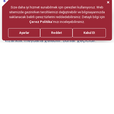
yakın botulinum toksini enjekte edilebilir. Bu
hastalarda 2-4 hafta boyunca konuşma, içme
veya yeme ile ilgili sorunlar görülebilir. Ayrıca,
profesyonel bir enjeksiyonla bile morarma ve
kızarıklık meydana gelebilir. Bunlar geçicidir.
Botoksun uzun vadeli etkilerinden
korkulmamalıdır.
Çene botoksu (Masseter
Botoksu) Hamilelikte Yaptırılır
Mı?
Hamilelere ve emziren annelere botoks