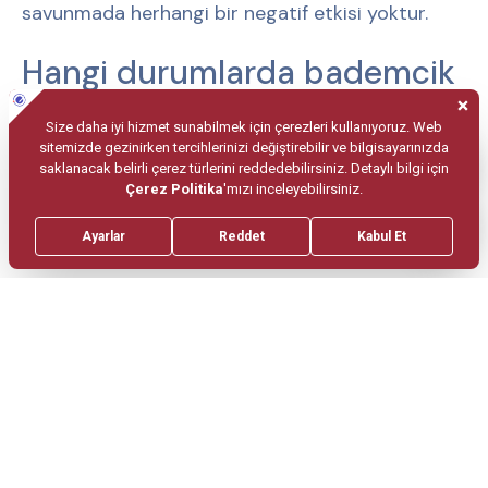
savunmada herhangi bir negatif etkisi yoktur.
Hangi durumlarda bademcik
ameliyatı yapılmalıdır?
Tonsillerin ileri derecede büyük olması sonucu
oluşan solunum problemlerinde, uykuda solunum
durması durumlarında, durduralamayan
bademcik kaynaklı kanamalarda, besin alımına
engel olan yutma güçlüklerinde, tümöral hastalık
şüphesi olması durumunda tonsillektomi yani
bademcik ameliyatı önerilmektedir. Ayrıca sık
tekrarlayan ve medikal tedaviye cevap alınmayan
sık tonsilit ataklarında (yılda en az beş kez olan