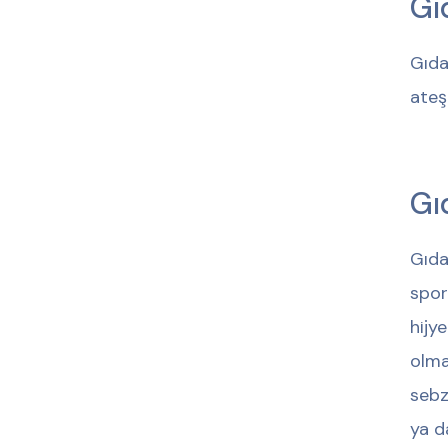
Gı
Gıda
ateş
Gı
Gıda
spor
hijy
olma
sebz
ya d