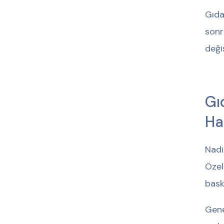
Gıda
sonr
deği
Gı
Ha
Nadi
Özel
bask
Gene