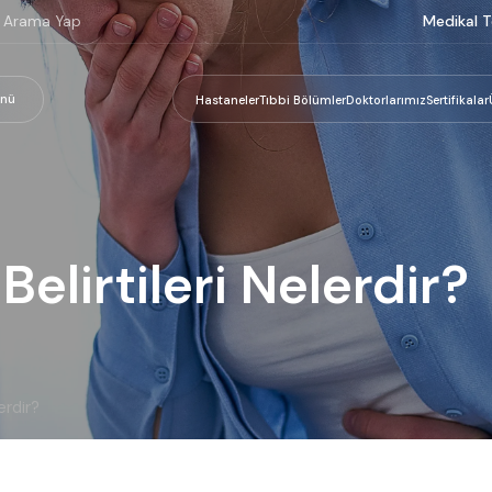
Medikal T
nü
Hastaneler
Tıbbi Bölümler
Doktorlarımız
Sertifikalar
elirtileri Nelerdir?
erdir?