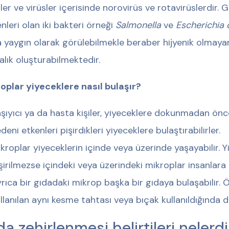
sler ve virüsler içerisinde norovirüs ve rotavirüslerdir.
nleri olan iki bakteri örneği
Salmonella
ve
Escherichia c
 yaygın olarak görülebilmekle beraber hijyenik olmayan
alık oluşturabilmektedir.
oplar yiyeceklere nasıl bulaşır?
şıyıcı ya da hasta kişiler, yiyeceklere dokunmadan önce
deni etkenleri pişirdikleri yiyeceklere bulaştırabilirler.
kroplar yiyeceklerin içinde veya üzerinde yaşayabilir.
şirilmezse içindeki veya üzerindeki mikroplar insanlara b
rıca bir gıdadaki mikrop başka bir gıdaya bulaşabilir. Ö
llanılan aynı kesme tahtası veya bıçak kullanıldığında d
da zehirlenmesi belirtileri nelerdi