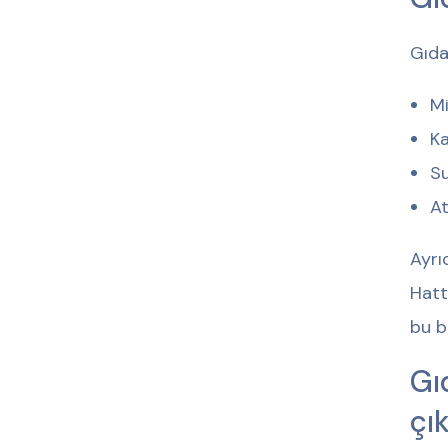
Gıda
Mi
Ka
Su
A
Ayrı
Hatt
bu b
Gı
çı