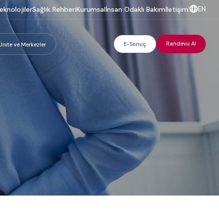
EN
eknolojiler
Sağlık Rehberi
Kurumsal
İnsan Odaklı Bakım
İletişim
|
Randevu Al
E-Sonuç
Ünite ve Merkezler