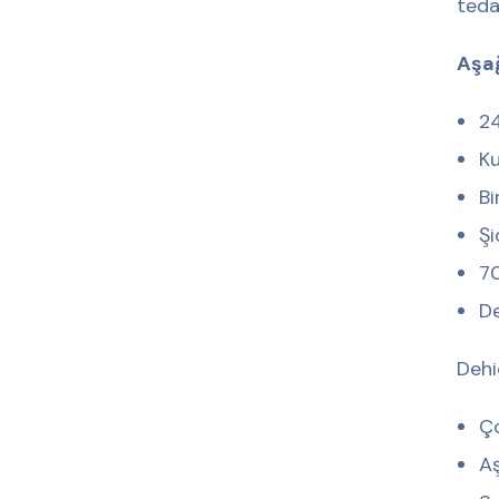
teda
Aşağ
24
Ku
Bi
Şi
70
De
Dehi
Ço
Aş