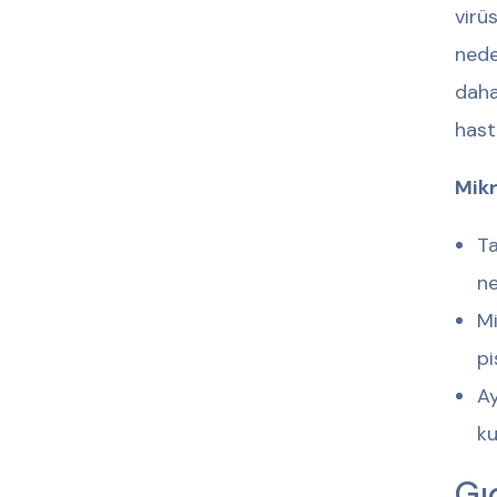
virü
nede
daha
hast
Mikr
Ta
ne
Mi
pi
Ay
ku
Gı