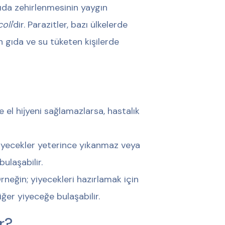
 Gıda zehirlenmesinin yaygın
oli
'dir. Parazitler, bazı ülkelerde
 gıda ve su tüketen kişilerde
 el hijyeni sağlamazlarsa, hastalık
 Yiyecekler yeterince yıkanmaz veya
ulaşabilir.
rneğin; yiyecekleri hazırlamak için
iğer yiyeceğe bulaşabilir.
r?