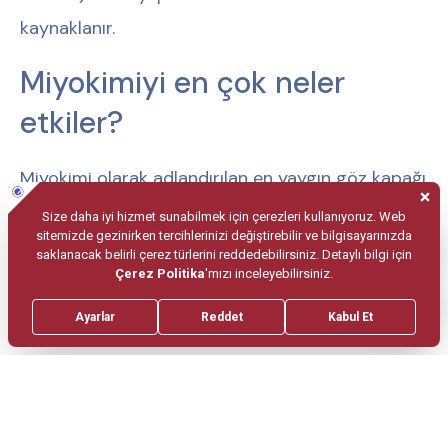
kaynaklanır.
Miyokimiyi en çok neler
etkiler?
Miyokimi olarak adlandırılan en yaygın göz kapağı
seğirmesi aşağıdakiler tarafından tetiklenebilir:
Parlak ışık
Kafein fazlalığı
Alkol alımı
Göz yorgunluğu
Nikotin
Stres