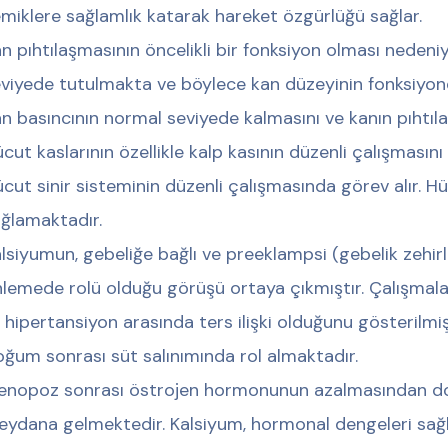
miklere sağlamlık katarak hareket özgürlüğü sağlar.
n pıhtılaşmasının öncelikli bir fonksiyon olması nedeniy
viyede tutulmakta ve böylece kan düzeyinin fonksiyon
n basıncının normal seviyede kalmasını ve kanın pıhtıl
cut kaslarının özellikle kalp kasının düzenli çalışmasın
cut sinir sisteminin düzenli çalışmasında görev alır. Hü
ğlamaktadır.
lsiyumun, gebeliğe bağlı ve preeklampsi (gebelik zehir
lemede rolü olduğu görüşü ortaya çıkmıştır. Çalışmalar
e hipertansiyon arasında ters ilişki olduğunu gösterilmiş
ğum sonrası süt salınımında rol almaktadır.
nopoz sonrası östrojen hormonunun azalmasından do
ydana gelmektedir. Kalsiyum, hormonal dengeleri sa