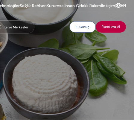
EN
eknolojiler
Sağlık Rehberi
Kurumsal
İnsan Odaklı Bakım
İletişim
|
Randevu Al
E-Sonuç
Ünite ve Merkezler