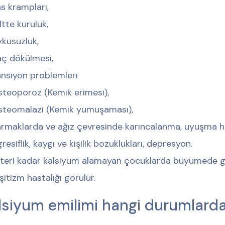
s krampları,
ltte kuruluk,
kusuzluk,
ç dökülmesi,
nsiyon problemleri
teoporoz (Kemik erimesi),
steomalazi (Kemik yumuşaması),
rmaklarda ve ağız çevresinde karıncalanma, uyuşma hi
resiflik, kaygı ve kişilik bozuklukları, depresyon.
teri kadar kalsiyum alamayan çocuklarda büyümede ger
şitizm hastalığı görülür.
lsiyum emilimi hangi durumlarda