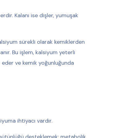
dir. Kalanı ise dişler, yumuşak
alsiyum sürekli olarak kemiklerden
anır. Bu işlem, kalsiyum yeterli
am eder ve kemik yoğunluğunda
yuma ihtiyacı vardır.
l bütünlüğü desteklemek; metabolik