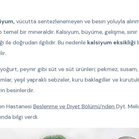
iyum,
vücutta sentezlenemeyen ve besin yoluyla alınm
p temel bir mineraldir. Kalsiyum, büyüme, gelişme, sinir
ğı ile doğrudan ilgilidir. Bu nedenle
kalsiyum eksikliği
b
ir.
 yoğurt, peynir gibi süt ve süt ürünleri; pekmez, susam, f
mlar, yeşil yapraklı sebzeler, kuru baklagiller ve kuru
in besinlerdir.
en Hastanesi
Beslenme ve Diyet Bölümü’nden
Dyt. Meli
ında bilgi verdi.