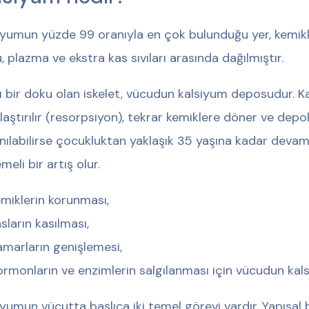
iyumun yüzde 99 oranıyla en çok bulunduğu yer, kemikler
, plazma ve ekstra kas sıvıları arasında dağılmıştır.
ı bir doku olan iskelet, vücudun kalsiyum deposudur. K
laştırılır (resorpsiyon), tekrar kemiklere döner ve depol
anılabilirse çocukluktan yaklaşık 35 yaşına kadar dev
meli bir artış olur.
miklerin korunması,
sların kasılması,
marların genişlemesi,
rmonların ve enzimlerin salgılanması için vücudun kalsi
iyumun vücutta başlıca iki temel görevi vardır. Yapısa