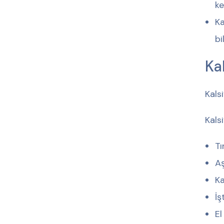
ke
Ka
bi
Kal
Kalsi
Kalsi
Tı
Aş
Ka
İş
El