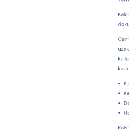
Kals
doku
Canl
uzak
kull
kade
Ke
Ka
Da
Ho
Kals