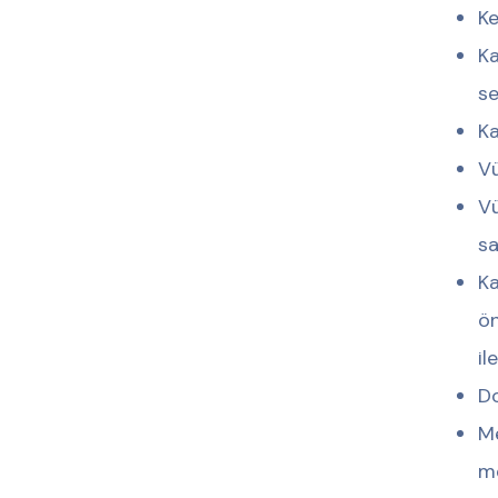
Ke
Ka
se
Ka
Vü
Vü
sa
Ka
ön
il
Do
Me
me