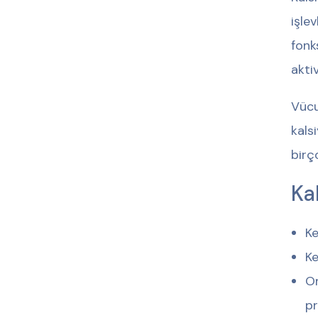
işle
fonk
aktiv
Vücu
kals
birç
Ka
Ke
Ke
Om
pr