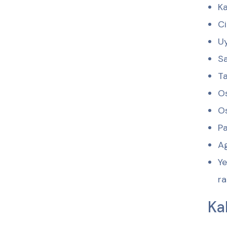
Ka
Ci
Uy
Sa
Ta
Os
O
Pa
Ag
Ye
ra
Ka