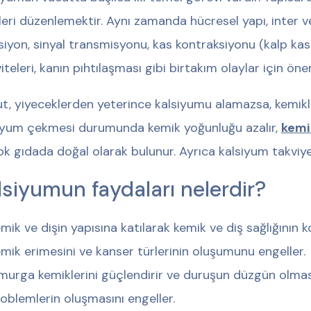
vleri düzenlemektir. Aynı zamanda hücresel yapı, inter 
siyon, sinyal transmisyonu, kas kontraksiyonu (kalp kası 
iteleri, kanın pıhtılaşması gibi birtakım olaylar için önem
t, yiyeceklerden yeterince kalsiyumu alamazsa, kemikler
iyum çekmesi durumunda kemik yoğunluğu azalır,
kemi
ok gıdada doğal olarak bulunur. Ayrıca kalsiyum takviye
lsiyumun faydaları nelerdir?
mik ve dişin yapısına katılarak kemik ve diş sağlığının 
mik erimesini ve kanser türlerinin oluşumunu engeller.
urga kemiklerini güçlendirir ve duruşun düzgün olmasını 
oblemlerin oluşmasını engeller.