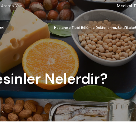
Medikal T
nü
Hastaneler
Tıbbi Bölümler
Doktorlarımız
Sertifikalar
sinler Nelerdir?
ir?