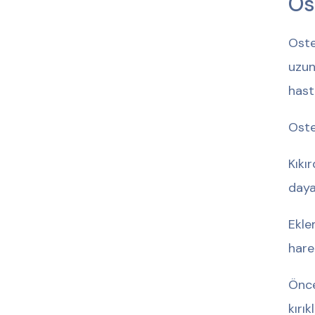
Os
Oste
uzun
hast
Oste
Kıkı
dayan
Ekle
harek
Önce
kırık