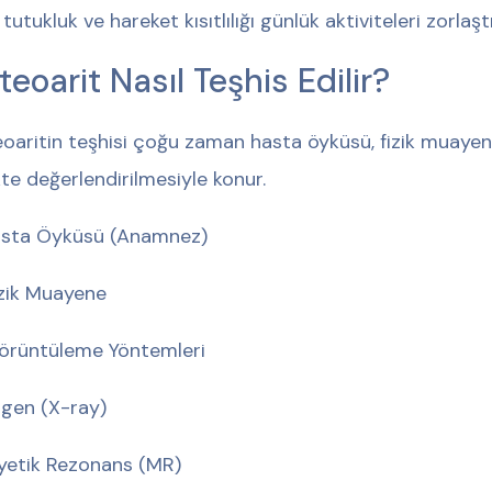
 tutukluk ve hareket kısıtlılığı günlük aktiviteleri zorlaştı
teoarit Nasıl Teşhis Edilir?
oaritin teşhisi çoğu zaman hasta öyküsü, fizik muaye
ikte değerlendirilmesiyle konur.
asta Öyküsü (Anamnez)
izik Muayene
örüntüleme Yöntemleri
gen (X-ray)
etik Rezonans (MR)