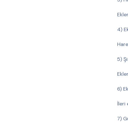
Ekle
4) E
Harek
5) Ş
Ekle
6) E
İler
7) G