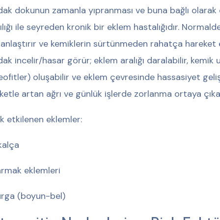
rdak dokunun zamanla yıpranması ve buna bağlı olarak e
tlılığı ile seyreden kronik bir eklem hastalığıdır. Normald
anlaştırır ve kemiklerin sürtünmeden rahatça hareket 
rdak incelir/hasar görür; eklem aralığı daralabilir, kemik 
eofitler) oluşabilir ve eklem çevresinde hassasiyet geliş
ketle artan ağrı ve günlük işlerde zorlanma ortaya çıka
ık etkilenen eklemler:
 kalça
armak eklemleri
ga (boyun-bel)