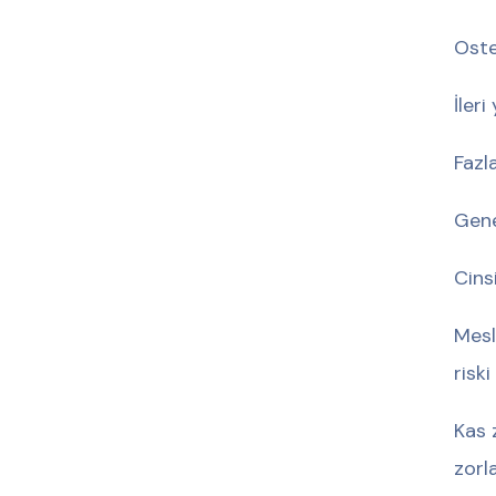
Oste
İler
Fazl
Gene
Cins
Mesl
riski 
Kas 
zorla