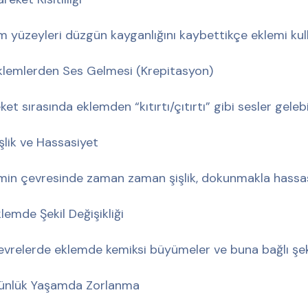
m yüzeyleri düzgün kayganlığını kaybettikçe eklemi kul
klemlerden Ses Gelmesi (Krepitasyon)
et sırasında eklemden “kıtırtı/çıtırtı” gibi sesler gelebil
işlik ve Hassasiyet
min çevresinde zaman zaman şişlik, dokunmakla hassasiyet
klemde Şekil Değişikliği
i evrelerde eklemde kemiksi büyümeler ve buna bağlı şekil
ünlük Yaşamda Zorlanma