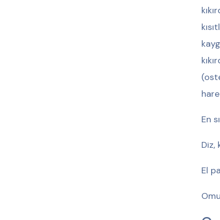
kıkı
kısı
kayg
kıkı
(ost
hare
En s
Diz,
El p
Omur