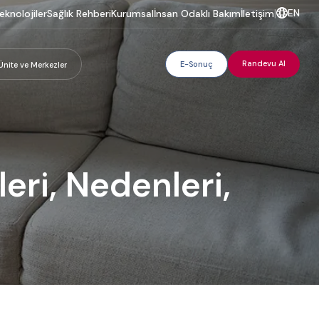
EN
eknolojiler
Sağlık Rehberi
Kurumsal
İnsan Odaklı Bakım
İletişim
|
Randevu Al
E-Sonuç
Ünite ve Merkezler
eri, Nedenleri,