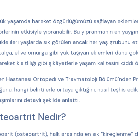
ük yaşamda hareket özgürlüğümüzü sağlayan eklemler, 
örlerinin etkisiyle yıpranabilir. Bu yıpranmanın en yaygı
likle ileri yaşlarda sık görülen ancak her yaş grubunu etk
 kalça, el ve omurga gibi yük taşıyan eklemleri daha çok
reket kısıtlılığı gibi şikâyetlerle yaşam kalitesini ciddi 
n Hastanesi Ortopedi ve Travmatoloji Bölümü’nden Prof.
ğunu, hangi belirtilerle ortaya çıktığını, nasıl teşhis edi
şımlarını detaylı şekilde anlattı.
teoartrit Nedir?
oarit (osteoartrit), halk arasında en sık “kireçlenme” d