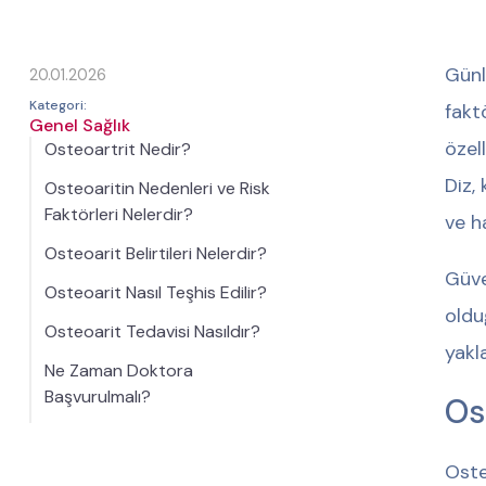
Günl
20.01.2026
Kategori:
fakt
Genel Sağlık
özel
Osteoartrit Nedir?
Diz,
Osteoaritin Nedenleri ve Risk
Faktörleri Nelerdir?
ve ha
Osteoarit Belirtileri Nelerdir?
Güve
Osteoarit Nasıl Teşhis Edilir?
oldu
Osteoarit Tedavisi Nasıldır?
yakla
Ne Zaman Doktora
Başvurulmalı?
Os
Oste