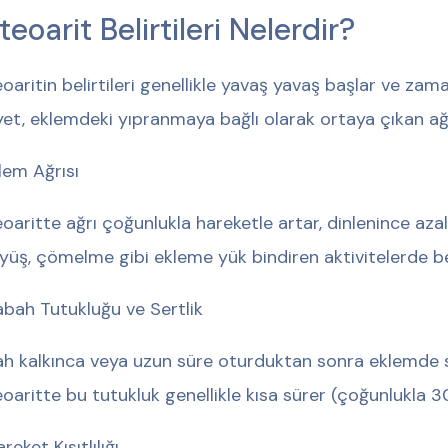
eoarit Belirtileri Nelerdir?
oaritin belirtileri genellikle yavaş yavaş başlar ve zama
yet, eklemdeki yıpranmaya bağlı olarak ortaya çıkan ağrı 
klem Ağrısı
oaritte ağrı çoğunlukla hareketle artar, dinlenince azal
yüş, çömelme gibi ekleme yük bindiren aktivitelerde beli
abah Tutukluğu ve Sertlik
h kalkınca veya uzun süre oturduktan sonra eklemde sert
oaritte bu tutukluk genellikle kısa sürer (çoğunlukla 3
reket Kısıtlılığı