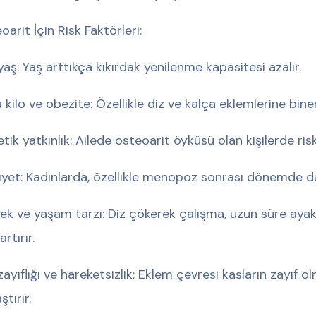
oarit İçin Risk Faktörleri:
i yaş: Yaş arttıkça kıkırdak yenilenme kapasitesi azalır.
a kilo ve obezite: Özellikle diz ve kalça eklemlerine bine
tik yatkınlık: Ailede osteoarit öyküsü olan kişilerde ris
iyet: Kadınlarda, özellikle menopoz sonrası dönemde da
ek ve yaşam tarzı: Diz çökerek çalışma, uzun süre ayak
artırır.
zayıflığı ve hareketsizlik: Eklem çevresi kasların zayıf 
ştırır.