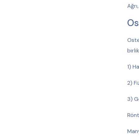
Ağrı,
Os
Oste
birl
1) H
2) F
3) G
Rönt
Many