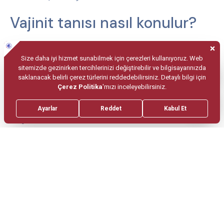
Vajinit tanısı nasıl konulur?
Öncelikle hastanın tam öyküsünü anlatması ve
vajinal muayene edilmesi önemlidir. Hekim
tarafından bölgeden kültür alınarak sonucunda
kesin tanı koyulur. Doktora başvurmadan, vajinal
duş ve benzeri gibi yöntemlerle müdahalelerde
bulunulması son derece yanlış ve sakıncalıdır. Bu
rahatsızlık, her yaş grubunu etkiler ancak üreme
çağında daha çok görülmektedir.
Vajinit tedavisi nasıldır?