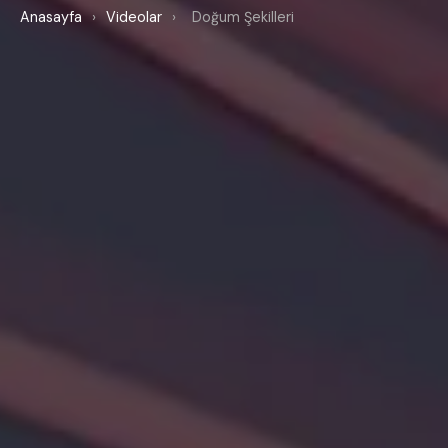
Anasayfa
›
Videolar
›
Doğum Şekilleri