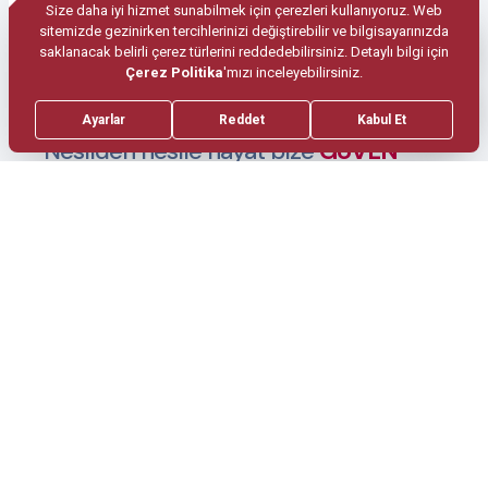
Nesilden nesile hayat bize
GÜVEN
diyor.
444 94 94
Bizi Arayın!
Bölümler
Kadın Hastalıkları ve Doğum
Kalp Damar Cerrahisi