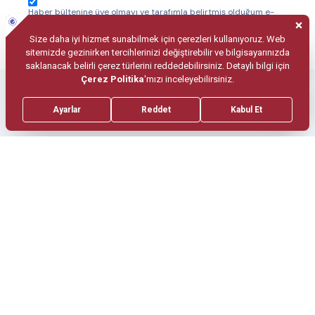
Haber bültenine üye olmayı ve tarafımla belirtmiş olduğum e-
posta adresi aracılığıyla bülten paylaşılmasını onaylıyorum.
Nesilden nesile hayat bize
GÜVEN
diyor.
444 94 94
Bizi Arayın!