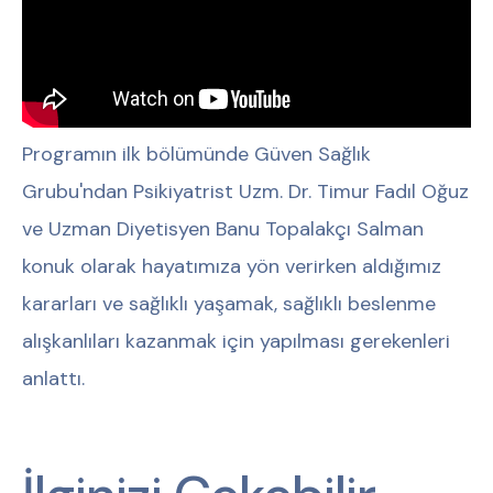
Programın ilk bölümünde Güven Sağlık
Grubu'ndan Psikiyatrist Uzm. Dr. Timur Fadıl Oğuz
ve Uzman Diyetisyen Banu Topalakçı Salman
konuk olarak hayatımıza yön verirken aldığımız
kararları ve sağlıklı yaşamak, sağlıklı beslenme
alışkanlıları kazanmak için yapılması gerekenleri
anlattı.