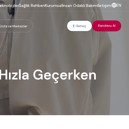
EN
eknolojiler
Sağlık Rehberi
Kurumsal
İnsan Odaklı Bakım
İletişim
|
Randevu Al
E-Sonuç
Ünite ve Merkezler
 Hızla Geçerken