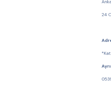
Anka
24 O
Adr
*Kat
Ayrın
0539