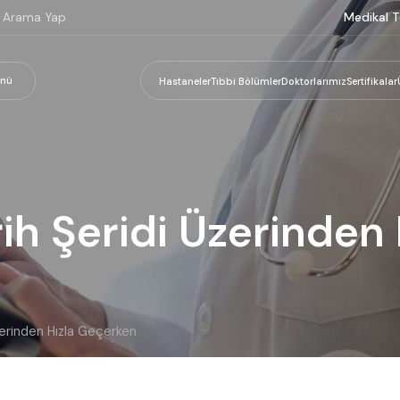
Medikal T
nü
Hastaneler
Tıbbi Bölümler
Doktorlarımız
Sertifikalar
rih Şeridi Üzerinden
Üzerinden Hızla Geçerken