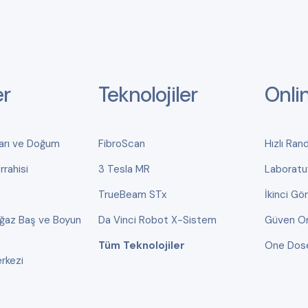
er
Teknolojiler
Onli
ları ve Doğum
FibroScan
Hızlı Ran
rahisi
3 Tesla MR
Laboratu
TrueBeam STx
İkinci Gö
oğaz Baş ve Boyun
Da Vinci Robot X-Sistem
Güven On
Tüm Teknolojiler
One Dos
rkezi