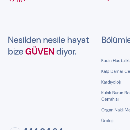
Nesilden nesile hayat
Bölüml
bize
GÜVEN
diyor.
Kadın Hastalık
Kalp Damar Cer
Kardiyoloji
Kulak Burun B
Cerrahisi
Organ Nakli Me
Üroloji