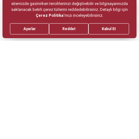
Kullanılan Cerrahi Yöntemler
Sleeve Gastrektomi (Tüp Mide)
Ameliyatı
Sleeve gastrektomi, midenin büyük bir
bölümünün çıkarılarak mide hacminin azaltıldığı
cerrahi yöntemdir. Ameliyat sonrasında mide
hacminin küçülmesi ve açlık hormonu ghrelinin
salgılandığı bölgenin çıkarılması sayesinde kilo
kaybı sağlanır.
Gastrik Bypass (Mide Bypass)
Ameliyatı