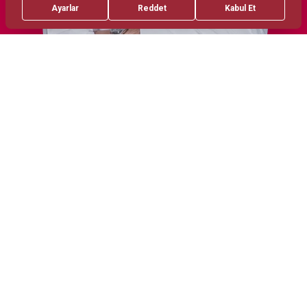
Tedaviler
Akut koroner sendrom, aritmi ve kalp
yetmezliğinin acil yönetimi
Akut solunum yetmezliği, hava yolu
obstrüksiyonu ve entübasyon
Travma sonrası resüsitasyon, şok tedavisi
ve hızlı stabilizasyon