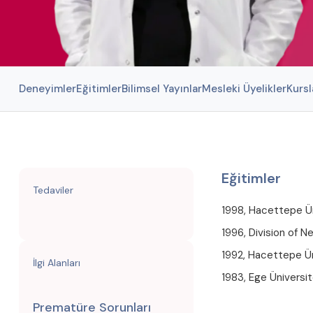
Deneyimler
Eğitimler
Bilimsel Yayınlar
Mesleki Üyelikler
Kursl
Eğitimler
Tedaviler
1998, Hacettepe Üni
1996, Division of N
1992, Hacettepe Üniv
İlgi Alanları
1983, Ege Üniversite
Prematüre Sorunları