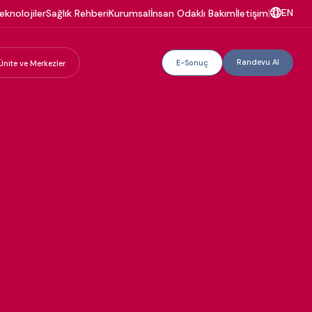
EN
eknolojiler
Sağlık Rehberi
Kurumsal
İnsan Odaklı Bakım
İletişim
|
Randevu Al
E-Sonuç
Ünite ve Merkezler