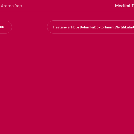
Medikal T
nü
Hastaneler
Tıbbi Bölümler
Doktorlarımız
Sertifikalar