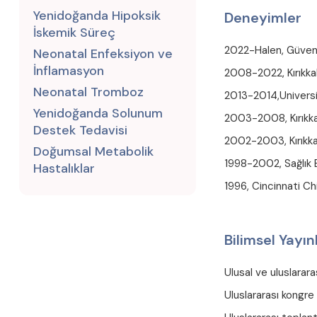
Yenidoğanda Hipoksik
Deneyimler
İskemik Süreç
2022-Halen, Güven 
Neonatal Enfeksiyon ve
İnflamasyon
2008-2022, Kırıkkale
Neonatal Tromboz
2013-2014,Universit
Yenidoğanda Solunum
2003-2008, Kırıkkale
Destek Tedavisi
2002-2003, Kırıkkale
Doğumsal Metabolik
1998-2002, Sağlık B
Hastalıklar
1996, Cincinnati C
Bilimsel Yayın
Ulusal ve uluslara
Uluslararası kongre