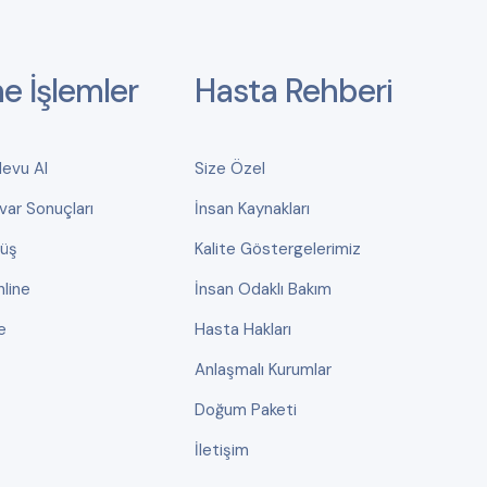
ne İşlemler
Hasta Rehberi
devu Al
Size Özel
var Sonuçları
İnsan Kaynakları
rüş
Kalite Göstergelerimiz
line
İnsan Odaklı Bakım
e
Hasta Hakları
Anlaşmalı Kurumlar
Doğum Paketi
İletişim