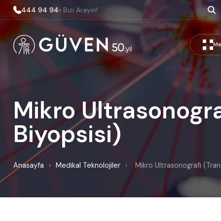
444 94 94
• Bizi Arayın!
Me
Mikro Ultrasonogra
Biyopsisi)
Anasayfa
›
Medikal Teknolojiler
›
Mikro Ultrasonografi (Tran