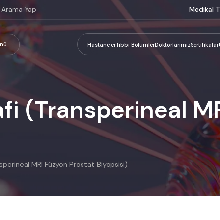
Medikal T
nü
Hastaneler
Tıbbi Bölümler
Doktorlarımız
Sertifikalar
fi (Transperineal M
sperineal MRI Füzyon Prostat Biyopsisi)