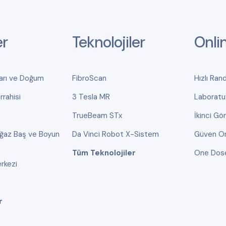
er
Teknolojiler
Onli
ları ve Doğum
FibroScan
Hızlı Ran
rahisi
3 Tesla MR
Laboratu
TrueBeam STx
İkinci Gö
oğaz Baş ve Boyun
Da Vinci Robot X-Sistem
Güven On
Tüm Teknolojiler
One Dos
rkezi
r