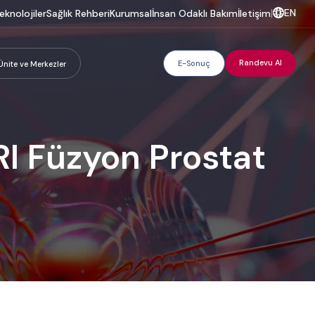
EN
eknolojiler
Sağlık Rehberi
Kurumsal
İnsan Odaklı Bakım
İletişim
|
Randevu Al
E-Sonuç
Ünite ve Merkezler
RI Füzyon Prostat