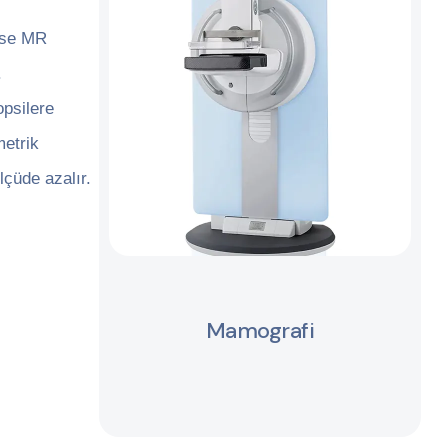
eyse MR
.
opsilere
metrik
lçüde azalır.
Mamografi