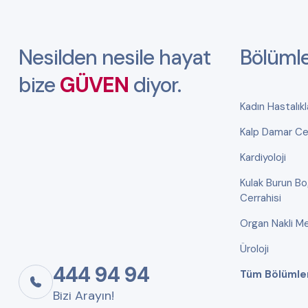
Nesilden nesile hayat
Bölüml
bize
GÜVEN
diyor.
Kadın Hastalık
Kalp Damar Cer
Kardiyoloji
Kulak Burun B
Cerrahisi
Organ Nakli Me
Üroloji
444 94 94
Tüm Bölümle
Bizi Arayın!