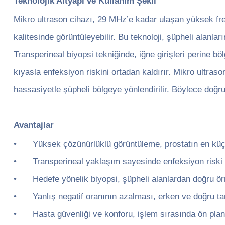
Teknolojik Altyapı ve Kullanım Şekli
Mikro ultrason cihazı, 29 MHz’e kadar ulaşan yüksek fr
kalitesinde görüntüleyebilir. Bu teknoloji, şüpheli alanlar
Transperineal biyopsi tekniğinde, iğne girişleri perine b
kıyasla enfeksiyon riskini ortadan kaldırır. Mikro ultras
hassasiyetle şüpheli bölgeye yönlendirilir. Böylece doğru
Avantajlar
•
Yüksek çözünürlüklü görüntüleme, prostatın en küçük
•
Transperineal yaklaşım sayesinde enfeksiyon riski
•
Hedefe yönelik biyopsi, şüpheli alanlardan doğru ö
•
Yanlış negatif oranının azalması, erken ve doğru tanı 
•
Hasta güvenliği ve konforu, işlem sırasında ön plan