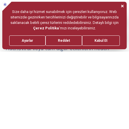
kaçınmaları sağlanmalıdır.
Adenoviral konjonktivit tanısı
nasıl konur?
Adenoviral veya tüm diğer etkenlerin neden
olduğu konjonktivitlerde gözdeki kızarıklık şekli,
akıntı veya çapaklanma materyalinin özellikleri,
konjonktiva ve korneada oluşan bazı yapısal
değişiklikler, kulak çevresi veya boyun lenf
bezlerindeki şişliklere bakarak ön tanı konulabilir.
Kesin tanı için göz kapağından alınan sürüntüler
ile mikrobiyolojik inceleme de yapılabilir. Fakat
klinik tablo genellikle tanı konusunda yeterli bilgi