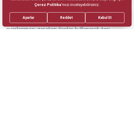
Bunların yanı sıra; sadece hekim tarafından
önerilen ve dozunun çok dikkatli olarak
ayarlanması gereken ilaçlar kullanarak teri
azaltmak veya kesebilmek de mümkündür. Ne
yazık ki, bu yöntemlerle elde edilen başarılı
sonuçlar geçici olmaktadır.
Aşırı terlemenin cerrahi
tedavisi nasıl yapılmaktadır?
Vücutta ter bezlerinin aktivitesini kontrol eden
sistem sempatik sinir sistemidir ve kişi
tarafından kontrol edilemeyen otonom sinir