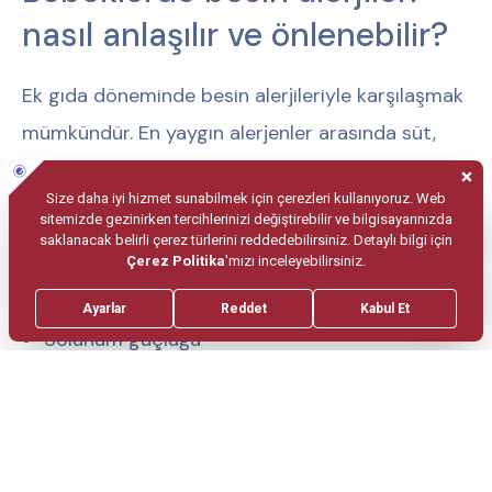
nasıl anlaşılır ve önlenebilir?
Ek gıda döneminde besin alerjileriyle karşılaşmak
mümkündür. En yaygın alerjenler arasında süt,
yumurta, fındık, soya ve buğday yer alır. Alerji
belirtileri genellikle şunları içerir:
Deride döküntü veya kızarıklık
Kusma veya ishal
Solunum güçlüğü
Yeni bir besin denenirken bebeğe küçük
miktarlarda verilmesi ve ardından alerjik
reaksiyon belirtilerinin izlenmesi önemlidir. Eğer