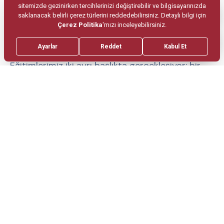
içeriği neler? Nasıl eğitimler veriliyor?
E.Ç. : Öncelikli olarak bireylerin aile içi şiddet
konusundaki farkındalığını artırmak istiyoruz.
Eğitimlerimiz iki ayrı başlıkta gerçekleşiyor; bir
tanesi, çalışanlarımıza yönelik yani herkese açık
eğitim. Diğeri de yöneticilere yönelik bir eğitim
programı. Kapsam olarak özetlemek gerekirse;
hem politikanın detaylarını anlatıyoruz hem de
toplumsal cinsiyet eşitliği farkındalığı ve kadına
yönelik şiddet farkındalığı konularında
bilgilendirme yapıyoruz. Ayrıca, şiddetin türlerini
anlatan bir içeriğimiz var. Yöneticilere ayrıca
eğitim vermemizin sebebi; şiddete maruz kalan