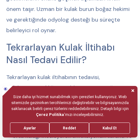
önem taşır. Uzman bir kulak burun boğaz hekimi
ve gerektiğinde odyolog desteği bu süreçte
belirleyici rol oynar.
Tekrarlayan Kulak İltihabı
Nasıl Tedavi Edilir?
Tekrarlayan kulak iltihabının tedavisi,
enfeksiyonun sıklığına, şiddetine ve çocuğun
genel sağlık durumuna göre şekillenir. Tedavi
süreci genellikle aşağıdaki adımları izler:
Tıbbi değerlendirme:
Hekim, kulak zarını ve
orta kulağı inceleyerek enfeksiyonun türünü ve