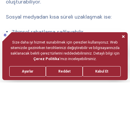
oluşturabiliyor.
Sosyal medyadan kısa süreli uzaklaşmak ise:
Zihinsel rahatlama sağlayabilir
Dikkat süresini artırabilir
Uyku kalitesini destekleyebilir
Kaygı düzeyini azaltabilir
Gerçek sosyal ilişkileri güçlendirebilir
Özellikle sosyal medya bağımlılığı yaşayan
kişilerde kısa süreli dijital molalar bile psikolojik iyi
oluş üzerinde olumlu etkiler oluşturabilir.
Çocuklar İçin Dijital Detoks