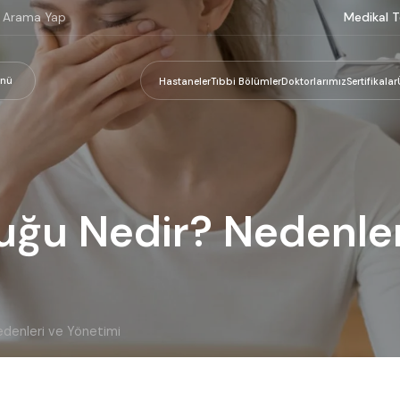
Medikal T
nü
Hastaneler
Tıbbi Bölümler
Doktorlarımız
Sertifikalar
luğu Nedir? Nedenle
edenleri ve Yönetimi