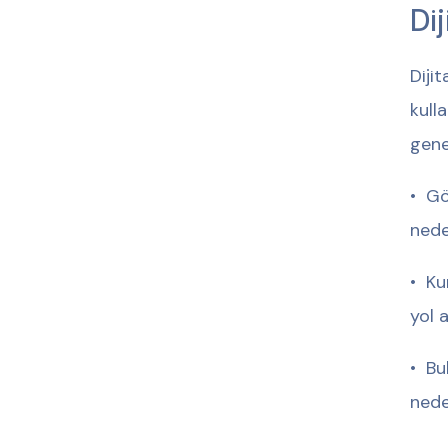
Di
Dijit
kull
genel
•⁠ ⁠
neden
•⁠ ⁠
yol 
•⁠ ⁠
neden