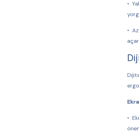
•⁠ ⁠
yorg
•⁠ ⁠
açar
Di
Diji
ergo
Ekra
•⁠ ⁠
öneml