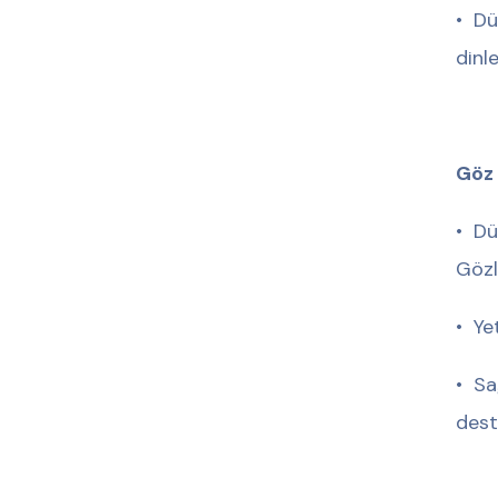
•⁠ ⁠
dinle
Göz 
•⁠ ⁠
Gözl
•⁠ ⁠Y
•⁠ ⁠
dest