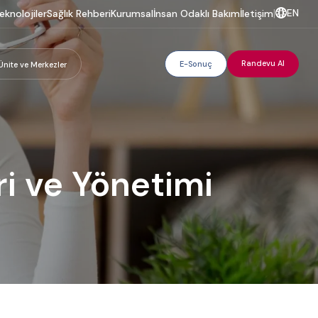
EN
eknolojiler
Sağlık Rehberi
Kurumsal
İnsan Odaklı Bakım
İletişim
|
Randevu Al
E-Sonuç
Ünite ve Merkezler
ri ve Yönetimi