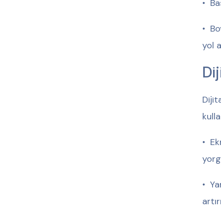
•⁠ ⁠B
•⁠ ⁠
yol a
Di
Diji
kull
•⁠ ⁠
yorg
•⁠ ⁠
artırı