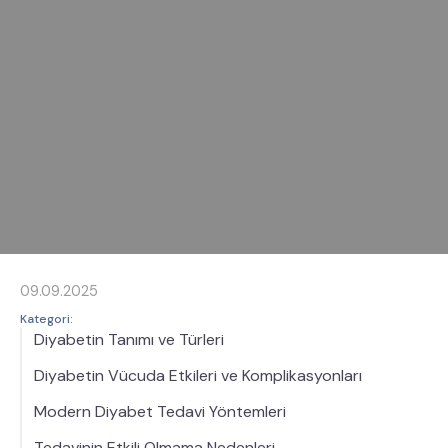
09.09.2025
Kategori:
Diyabetin Tanımı ve Türleri
Diyabetin Vücuda Etkileri ve Komplikasyonları
Modern Diyabet Tedavi Yöntemleri
Tedavinin Etkili Olmama Nedenleri