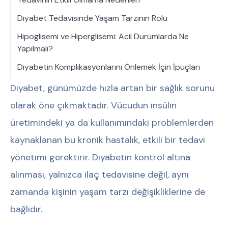
Diyabet Tedavisinde Yaşam Tarzının Rolü
Hipoglisemi ve Hiperglisemi: Acil Durumlarda Ne
Yapılmalı?
Diyabetin Komplikasyonlarını Önlemek İçin İpuçları
Diyabet, günümüzde hızla artan bir sağlık sorunu
olarak öne çıkmaktadır. Vücudun insülin
üretimindeki ya da kullanımındaki problemlerden
kaynaklanan bu kronik hastalık, etkili bir tedavi
yönetimi gerektirir. Diyabetin kontrol altına
alınması, yalnızca ilaç tedavisine değil, aynı
zamanda kişinin yaşam tarzı değişikliklerine de
bağlıdır.