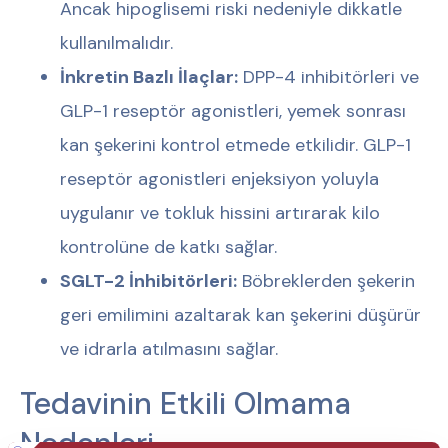
Ancak hipoglisemi riski nedeniyle dikkatle
kullanılmalıdır.
İnkretin Bazlı İlaçlar:
DPP-4 inhibitörleri ve
GLP-1 reseptör agonistleri, yemek sonrası
kan şekerini kontrol etmede etkilidir. GLP-1
reseptör agonistleri enjeksiyon yoluyla
uygulanır ve tokluk hissini artırarak kilo
kontrolüne de katkı sağlar.
SGLT-2 İnhibitörleri:
Böbreklerden şekerin
geri emilimini azaltarak kan şekerini düşürür
ve idrarla atılmasını sağlar.
Tedavinin Etkili Olmama
Nedenleri