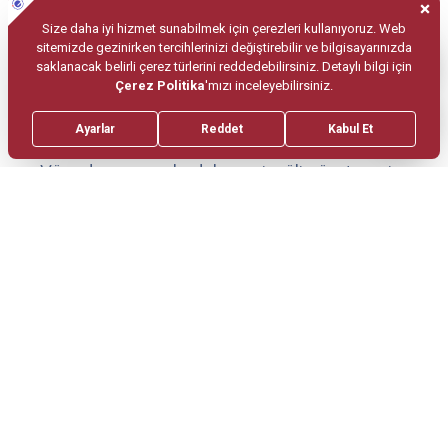
Bazı durumlarda diyabet tedavisinde kullanılan
ilaçlar etkisiz hale gelebilir. Bunun başlıca
nedenleri şunlardır:
Vücudun zamanla daha az insülin üretmesi
veya insülin direncinin artması.
Araya giren ciddi hastalıklar veya ağır stres
durumları.
Beslenme ve egzersiz programlarının ihmal
edilmesi.
Bu durumlarda doktorlar genellikle farklı ilaç
gruplarını denemekte veya insülin tedavisine