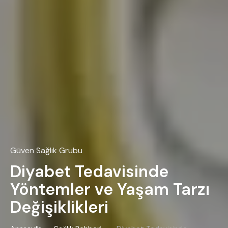
Güven Sağlık Grubu
Diyabet Tedavisinde
Yöntemler ve Yaşam Tarzı
Değişiklikleri