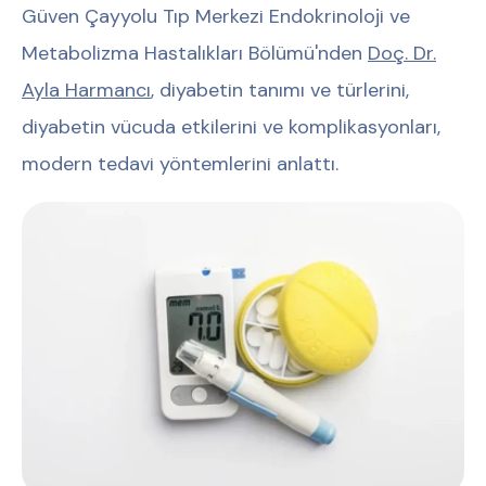
Güven Çayyolu Tıp Merkezi Endokrinoloji ve
Metabolizma Hastalıkları Bölümü'nden
Doç. Dr.
Ayla Harmancı
, diyabetin tanımı ve türlerini,
diyabetin vücuda etkilerini ve komplikasyonları,
modern tedavi yöntemlerini anlattı.