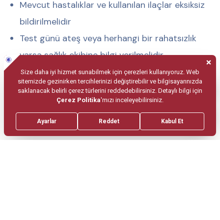
Mevcut hastalıklar ve kullanılan ilaçlar eksiksiz
bildirilmelidir
Test günü ateş veya herhangi bir rahatsızlık
varsa sağlık ekibine bilgi verilmelidir
Efor Testi Nasıl Yapılır?
Efor testi, uzman hekim ve sağlık ekibi
gözetiminde gerçekleştirilir.
Öncelikle hastanın göğsüne EKG elektrotları
yerleştirilir ve dinlenme hâlindeki değerler
kaydedilir. Ardından hasta koşu bandı veya sabit
bisiklet üzerinde egzersize başlar. Egzersiz
seviyesi kademeli olarak artırılır.