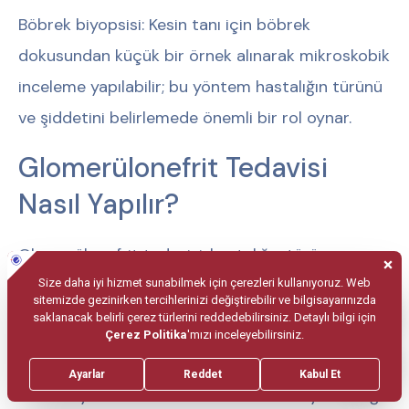
Böbrek biyopsisi:
Kesin tanı için böbrek
dokusundan küçük bir örnek alınarak mikroskobik
inceleme yapılabilir; bu yöntem hastalığın türünü
ve şiddetini belirlemede önemli bir rol oynar.
Glomerülonefrit Tedavisi
Nasıl Yapılır?
Glomerülonefrit tedavisi, hastalığın türüne,
nedenine ve böbrek fonksiyonlarının durumuna
göre kişiselleştirilerek planlanır. Genel tedavi
yaklaşımı şu adımları kapsayabilir:
Altta yatan nedenin tedavisi:
Enfeksiyona bağlı