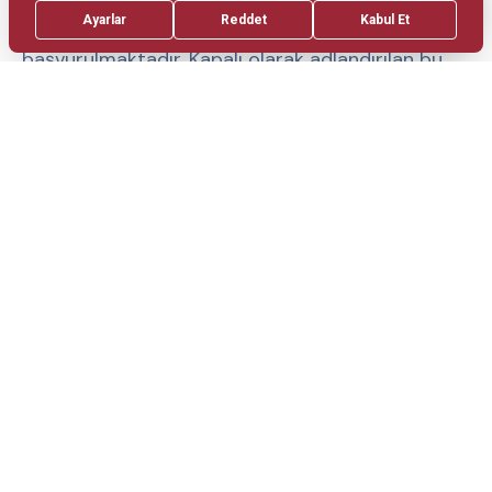
Nuss ve Abramson ameliyatlarına
başvurulmaktadır. Kapalı olarak adlandırılan bu
yöntemlerde göğüs kafesinin yan kısımlarına
küçük kesiler atılır ve göğüs kafesi bir bar
yardımıyla şekillendirilir. Kompleks deformitelerde
ise açık girişimler veya hibrit ameliyatlar
gerekmektedir. Ayrıca kunduracı göğsü
cerrahisinde 12-14 yaşları müdahale için en ideal
yaştır.
Özellikle pandemi döneminde kunduracı ve
güvercin göğüs tedavisinde cerrahi dışı yöntem
olan vakum bell ve ortez tedavisi önem
kazanmıştır. Kunduracı göğsü için başvurulan