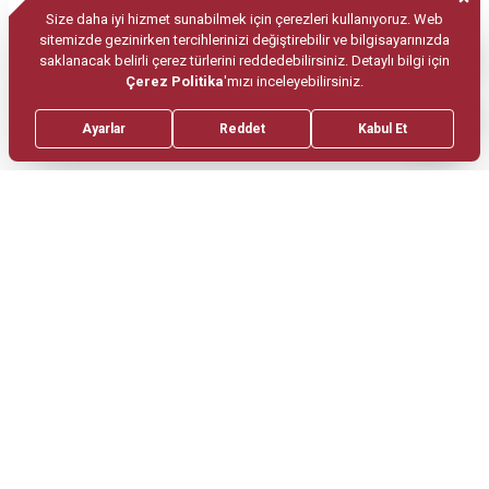
önerilmektedir. Bunun dışında; atletik performans
sergileyen, iş-güç kaybına tahammülü olmayan
sporcular, çok yoğun çalışan iş adamları da aşı
yaptırabilir. Yumurta alerjisi olanlarda, aşının
içerdiği yumurta proteinleri nedeniyle, aşılama
yapılırken çok dikkatli olunmalıdır. Hastalık
döneminde yani yüksek ateşli olduğu dönemde
kişi aşılanmaz. Ateşi düştükten sonra aşılama
yapılabilir. Altı aydan küçük çocukların ve üç
aydan daha erken dönemdeki gebelerin de
aşılanması uygun değildir.
Soğuk havalarda tek kalın bir