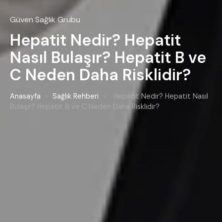
Güven Sağlık Grubu
Hepatit Nedir? Hepatit
Nasıl Bulaşır? Hepatit B ve
C Neden Daha Risklidir?
Anasayfa
›
Sağlık Rehberi
›
Hepatit Nedir? Hepatit Nasıl
Bulaşır? Hepatit B ve C Neden Daha Risklidir?