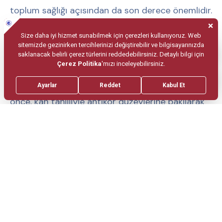
toplum sağlığı açısından da son derece önemlidir.
Aşılanmadan Önce Bağışıklık
Durumu Araştırılmalı
Erişkin bireylerde aşılanmaya karar vermeden
önce, kan tahliliyle antikor düzeylerine bakılarak
kişinin daha önce hepatit virüsüne maruz kalıp
kalmadığı, yani bağışıklığı olup olmadığı
belirlenebilir. Gereksiz aşılamanın önüne geçmek
ve doğru bağışıklık planlaması yapmak açısından
bu testler büyük önem taşır.
Güven Hastanesi bünyesinde hizmet veren