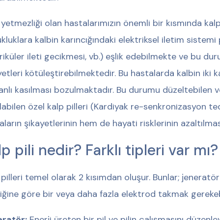
 yetmezliği olan hastalarımızın önemli bir kısmında kal
kluklara kalbin karıncığındaki elektriksel iletim sistemi
riküler ileti gecikmesi, vb.) eşlik edebilmekte ve bu dur
yetleri kötüleştirebilmektedir. Bu hastalarda kalbin iki ka
nlı kasılması bozulmaktadır. Bu durumu düzeltebilen ve 
labilen özel kalp pilleri (Kardiyak re-senkronizasyon t
aların şikayetlerinin hem de hayati risklerinin azaltılma
p pili nedir? Farklı tipleri var mı?
 pilleri temel olarak 2 kısımdan oluşur. Bunlar; jeneratör 
liğine göre bir veya daha fazla elektrod takmak gerekebi
ratör:
Enerji üreten bir pil ve pilin çalışmasını düzenl