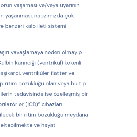
sorun yaşaması ve/veya uyarının
blem yaşanması, nabzımızda çok
 benzeri kalp ileti sistemi
da aşırı yavaşlamaya neden olmayıp
lbin karıncığı (ventrikül) kökenli
aşikardi, ventriküler ﬂatter ve
tip ritim bozukluğu olan veya bu tip
ilerin tedavisinde ise özelleşmiş bir
ilatörler (ICD)” cihazları
abilecek bir ritim bozukluğu meydana
üzeltebilmekte ve hayat