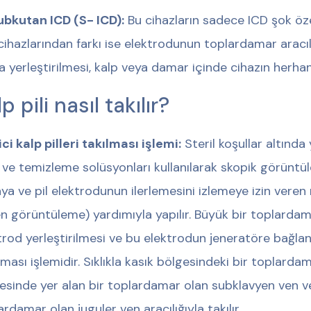
bkutan ICD (S- ICD):
Bu cihazların sadece ICD şok özel
cihazlarından farkı ise elektrodunun toplardamar aracılığı
na yerleştirilmesi, kalp veya damar içinde cihazın herha
p pili nasıl takılır?
ci kalp pilleri takılması işlemi:
Steril koşullar altında 
 ve temizleme solüsyonları kullanılarak skopik görüntül
ya ve pil elektrodunun ilerlemesini izlemeye izin veren
en görüntüleme) yardımıyla yapılır. Büyük bir toplardamar
trod yerleştirilmesi ve bu elektrodun jeneratöre bağla
lması işlemidir. Sıklıkla kasık bölgesindeki bir toplard
esinde yer alan bir toplardamar olan subklavyen ven v
ardamar olan juguler ven aracılığıyla takılır.