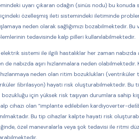
emindeki uyarı çıkaran odağın (sinüs nodu) bu konuda 
 içindeki özelleşmiş ileti sistemindeki iletiminde pro
şlamaya neden olarak sağlığımızı bozabilmektedir. Bu ve
lemlerinin tedavisinde kalp pilleri kullanılabilmektedir.
 elektrik sistemi ile ilgili hastalıklar her zaman nabız
n de nabızda aşırı hızlanmalara neden olabilmektedir. Ka
ı hızlanmaya neden olan ritim bozuklukları (ventriküler t
riküler ﬁbrilasyon) hayati risk oluşturabilmektedir. Bu 
m bozukluğu için yüksek risk taşıyan durumlara sahip kiş
kalp cihazı olan “implante edilebilen kardiyoverter-deﬁbr
anılmaktadır. Bu tip cihazlar kalpte hayati risk oluştur
iğinde, özel manevralarla veya şok tedavisi ile ritmi d
arabilmektedir.