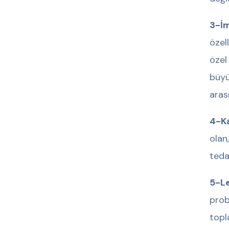
3-İm
özel
özel
büyü
aras
4-Ka
olan,
teda
5-Le
prob
topl