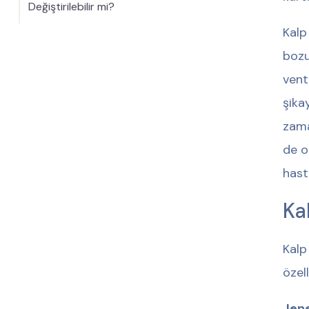
Değiştirilebilir mi?
Kalp
bozu
vent
şika
zama
de o
hast
Kal
Kalp
özel
Jene