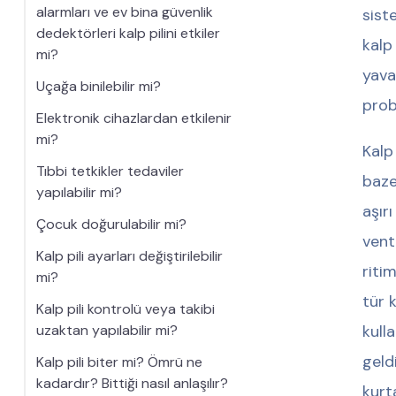
alarmları ve ev bina güvenlik
sist
dedektörleri kalp pilini etkiler
kalp
mi?
yava
Uçağa binilebilir mi?
prob
Elektronik cihazlardan etkilenir
mi?
Kalp
Tıbbi tetkikler tedaviler
baze
yapılabilir mi?
aşır
Çocuk doğurulabilir mi?
vent
Kalp pili ayarları değiştirilebilir
riti
mi?
tür 
Kalp pili kontrolü veya takibi
uzaktan yapılabilir mi?
kull
geld
Kalp pili biter mi? Ömrü ne
kadardır? Bittiği nasıl anlaşılır?
kurt