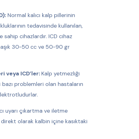
D):
Normal kalıcı kalp pillerinin
kluklarının tedavisinde kullanılan,
e sahip cihazlardır. ICD cihaz
klaşık 30-50 cc ve 50-90 gr
ri veya ICD’ler:
Kalp yetmezliği
ili bazı problemleri olan hastaların
lektrotludurlar.
cı uyarı çıkartma ve iletme
irekt olarak kalbin içine kasıktaki