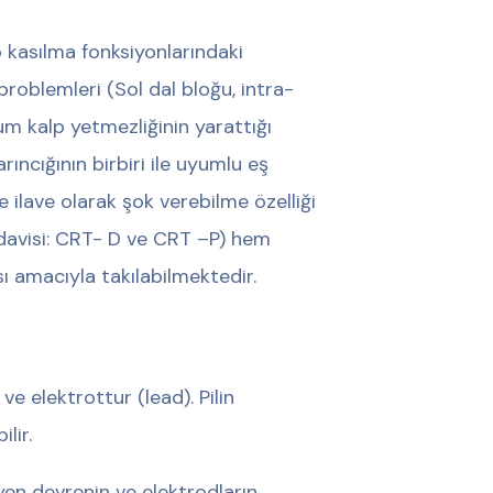
p kasılma fonksiyonlarındaki
 problemleri (Sol dal bloğu, intra-
um kalp yetmezliğinin yarattığı
rıncığının birbiri ile uyumlu eş
ilave olarak şok verebilme özelliği
edavisi: CRT- D ve CRT –P) hem
sı amacıyla takılabilmektedir.
ve elektrottur (lead). Pilin
lir.
eyen devrenin ve elektrodların