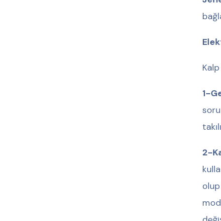
bağla
Elek
Kalp 
1-Ge
sorun
takı
2-Ka
kull
olup
mode
deği