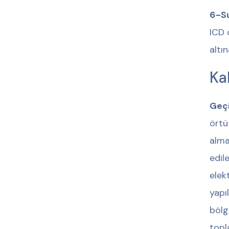
6-Su
ICD 
altı
Kal
Geçi
örtü
alma
edil
elek
yapı
bölg
topl