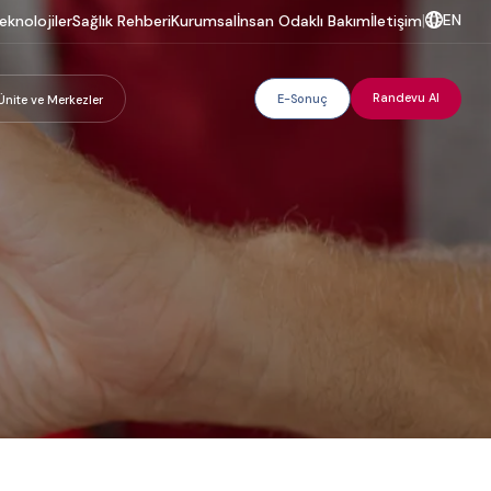
EN
eknolojiler
Sağlık Rehberi
Kurumsal
İnsan Odaklı Bakım
İletişim
|
Randevu Al
E-Sonuç
Ünite ve Merkezler