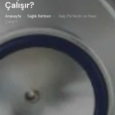
Çalışır?
Anasayfa
›
Sağlık Rehberi
›
Kalp Pili Nedir ve Nasıl
Çalışır?