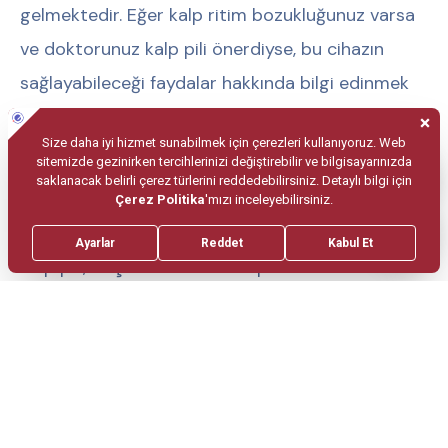
gelmektedir. Eğer kalp ritim bozukluğunuz varsa
ve doktorunuz kalp pili önerdiyse, bu cihazın
sağlayabileceği faydalar hakkında bilgi edinmek
önemlidir.
Kalp Pili Yaşam Kalitenizi
Nasıl Etkiler?
Kalp pili, birçok hastada semptomları önemli
ölçüde azaltır ve yaşam kalitesini artırır. Cihaz,
kalbin düzenli bir şekilde atmasını sağladığı için,
daha aktif olabilir ve daha az yorgunluk
hissedebilirsiniz. Ayrıca, bayılma riskiniz azalır ve
egzersiz kapasiteniz artabilir.