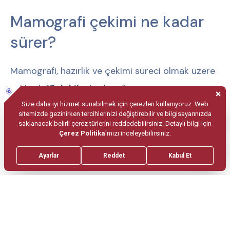
Mamografi çekimi ne kadar
sürer?
Mamografi, hazırlık ve çekimi süreci olmak üzere
yaklaşık
15 dakika
kadar sürer.
Mamografi sırasında acı
hissedilir mi?
Mamografi çekimi sırasında meme dokusu
yanlardan, aşağıdan ve yukarıdan
sıkıştırılmaktadır. Bu nedenle mamografi
sırasında ağrı hissedilebilir. Ancak söz konusu ağrı