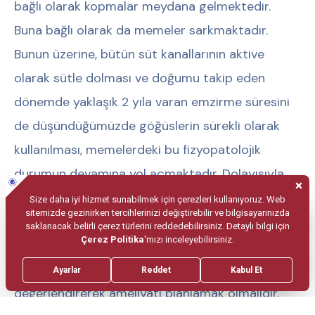
bağlı olarak kopmalar meydana gelmektedir.
Buna bağlı olarak da memeler sarkmaktadır.
Bunun üzerine, bütün süt kanallarının aktive
olarak sütle dolması ve doğumu takip eden
dönemde yaklaşık 2 yıla varan emzirme süresini
de düşündüğümüzde göğüslerin sürekli olarak
kullanılması, memelerdeki bu fizyopatolojik
durumun devamına yol açmaktadır. Dolayısıyla,
bir hastaya doğum sonrası memeyle ilgili
ameliyat düşünüyorsanız, temel prensibiniz
emzirmenin bittiği dönemden 6 ay geçtikten
sonra süt kanallarının da durumunu
değerlendirerek ameliyatı planlamak olmalıdır.