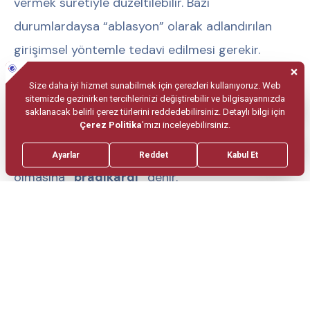
vermek suretiyle düzeltilebilir. Bazı
durumlardaysa “ablasyon” olarak adlandırılan
girişimsel yöntemle tedavi edilmesi gerekir.
Düşük nabız belirtileri
nelerdir?
Kişinin nabız sayısının normalden daha düşük
olmasına
“bradikardi”
denir.
Bradikardi belirtileri şunlardır:
Baş dönmesi
Göz kararması
Halsizlik/yorgunluk