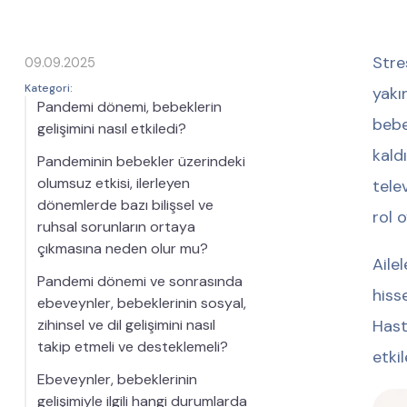
Stre
09.09.2025
Kategori:
yakı
Pandemi dönemi, bebeklerin
bebe
gelişimini nasıl etkiledi?
kald
Pandeminin bebekler üzerindeki
olumsuz etkisi, ilerleyen
tele
dönemlerde bazı bilişsel ve
rol 
ruhsal sorunların ortaya
çıkmasına neden olur mu?
Ailel
Pandemi dönemi ve sonrasında
hiss
ebeveynler, bebeklerinin sosyal,
zihinsel ve dil gelişimini nasıl
Has
takip etmeli ve desteklemeli?
etkil
Ebeveynler, bebeklerinin
gelişimiyle ilgili hangi durumlarda