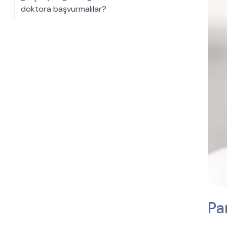
doktora başvurmalılar?
Pa