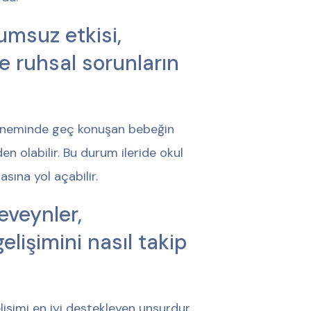
umsuz etkisi,
ve ruhsal sorunların
 döneminde geç konuşan bebeğin
n olabilir. Bu durum ileride okul
sına yol açabilir.
veynler,
gelişimini nasıl takip
lişimi en iyi destekleyen unsurdur.