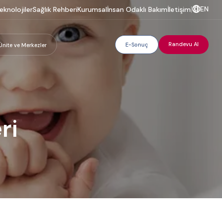
EN
eknolojiler
Sağlık Rehberi
Kurumsal
İnsan Odaklı Bakım
İletişim
|
Randevu Al
E-Sonuç
Ünite ve Merkezler
ri