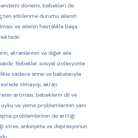
 pandemi dönemi, bebekleri de
reçten etkilenme durumu ailenin
lması ve ailenin hastalıkla başa
ektedir.
in, akranlarının ve diğer aile
lıdır. Bebekler sosyal izolasyonla
llikle sadece anne ve babalarıyla
çevrede olmayışı, akran
renin artması, bebeklerin dil ve
a uyku ve yeme problemlerinin yanı
onuşma problemlerinin de arttığı
ığı stres, anksiyete ve depresyonun
ydu.