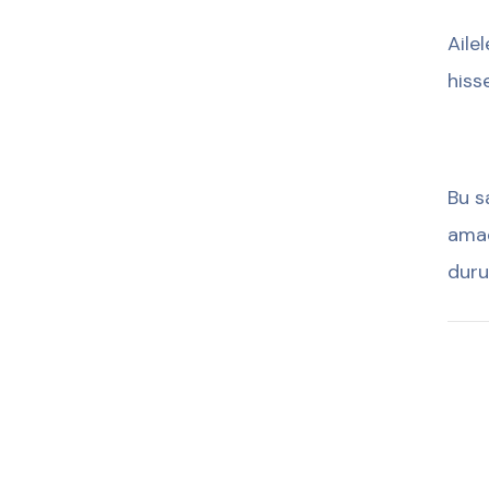
Ailel
hiss
Bu s
amac
duru