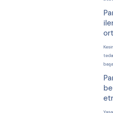
Pa
il
or
Kesi
teda
başa
Pa
be
et
Yaşa