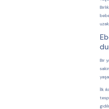
Birl
bebe
uzak
Eb
du
Bir 
saki
yaşa
İlk 
tesp
gidil