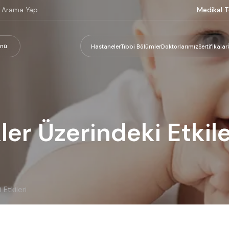
Medikal T
nü
Hastaneler
Tıbbi Bölümler
Doktorlarımız
Sertifikalar
r Üzerindeki Etkile
Etkileri