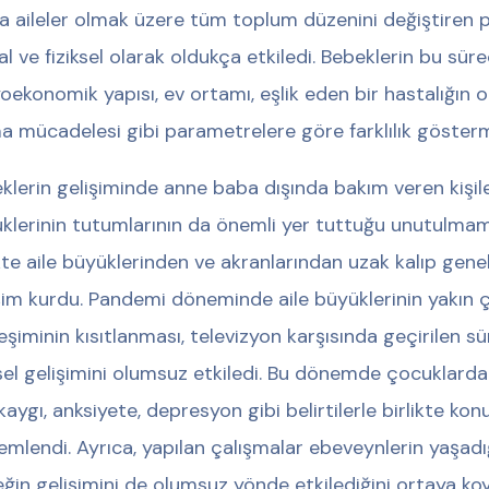
a aileler olmak üzere tüm toplum düzenini değiştiren
al ve fiziksel olarak oldukça etkiledi. Bebeklerin bu sü
oekonomik yapısı, ev ortamı, eşlik eden bir hastalığın o
a mücadelesi gibi parametrelere göre farklılık gösterm
klerin gelişiminde anne baba dışında bakım veren kişiler
klerinin tutumlarının da önemli yer tuttuğu unutulmama
ikte aile büyüklerinden ve akranlarından uzak kalıp gene
işim kurdu. Pandemi döneminde aile büyüklerinin yakın 
leşiminin kısıtlanması, televizyon karşısında geçirilen sü
şsel gelişimini olumsuz etkiledi. Bu dönemde çocuklard
 kaygı, anksiyete, depresyon gibi belirtilerle birlikte k
emlendi. Ayrıca, yapılan çalışmalar ebeveynlerin yaşad
ğin gelişimini de olumsuz yönde etkilediğini ortaya ko