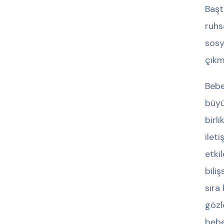
Başt
ruhs
sosy
çıkm
Bebe
büyü
birl
ilet
etki
bili
sıra
gözl
bebe