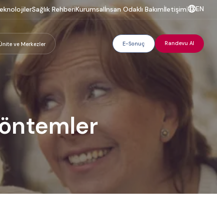
EN
eknolojiler
Sağlık Rehberi
Kurumsal
İnsan Odaklı Bakım
İletişim
|
Randevu Al
E-Sonuç
Ünite ve Merkezler
Yöntemler