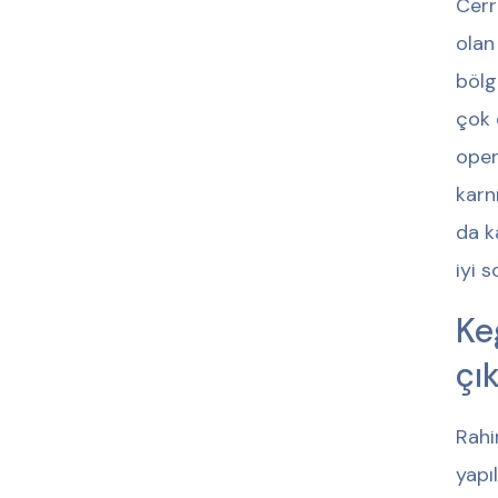
Cerr
olan
bölg
çok 
oper
karn
da k
iyi 
Ke
çı
Rahi
yapı