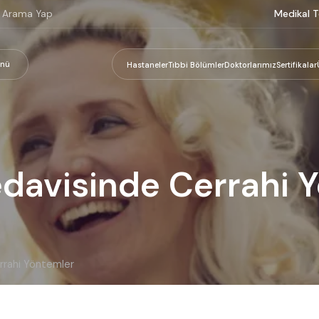
Medikal T
nü
Hastaneler
Tıbbi Bölümler
Doktorlarımız
Sertifikalar
davisinde Cerrahi 
rrahi Yöntemler