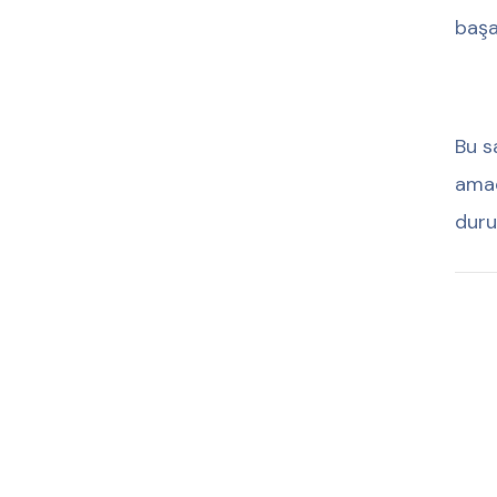
başa
Bu s
amac
duru