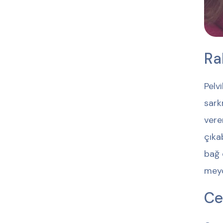
Ra
Pelv
sark
vere
çıka
bağ 
meyd
Ce