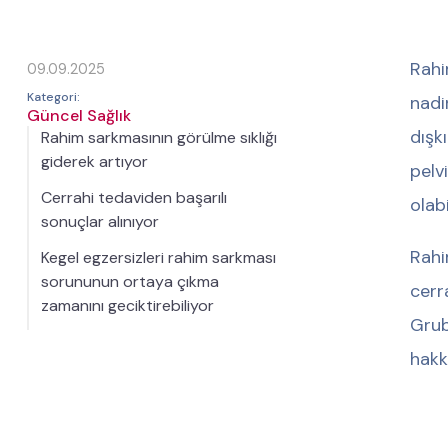
Rahi
09.09.2025
Kategori:
nadi
Güncel Sağlık
dışk
Rahim sarkmasının görülme sıklığı
giderek artıyor
pelv
Cerrahi tedaviden başarılı
olabi
sonuçlar alınıyor
Rahi
Kegel egzersizleri rahim sarkması
sorununun ortaya çıkma
cerr
zamanını geciktirebiliyor
Gru
hakk