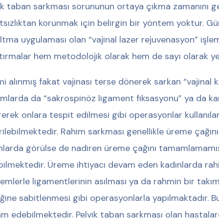
ik taban sarkması sorununun ortaya çıkma zamanını geci
tsızlıktan korunmak için belirgin bir yöntem yoktur. 
ltma uygulaması olan “vajinal lazer rejuvenasyon” işlemi
tırmalar hem metodolojik olarak hem de sayı olarak yete
i alınmış fakat vajinası terse dönerek sarkan “vajinal 
mlarda da “sakrospinöz ligament fiksasyonu” ya da kar
rerek onlara tespit edilmesi gibi operasyonlar kullanılar
rilebilmektedir. Rahim sarkması genellikle üreme çağını
nlarda görülse de nadiren üreme çağını tamamlamamış
bilmektedir. Üreme ihtiyacı devam eden kadınlarda rah
emlerle ligamentlerinin asılması ya da rahmin bir takı
ğine sabitlenmesi gibi operasyonlarla yapılmaktadır. B
m edebilmektedir. Pelvik taban sarkması olan hastalar