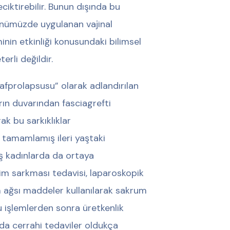
ktirebilir. Bunun dışında bu
Günümüzde uygulanan vajinal
nin etkinliği konusundaki bilimsel
rli değildir.
kafprolapsusu” olarak adlandırılan
ın duvarından fasciagrefti
ak bu sarkıklıklar
 tamamlamış ileri yaştaki
 kadınlarda da ortaya
im sarkması tedavisi, laparoskopik
m ağsı maddeler kullanılarak sakrum
u işlemlerden sonra üretkenlik
da cerrahi tedaviler oldukça