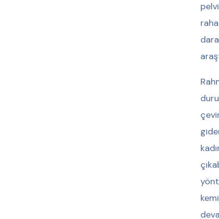
pelv
raha
dara
araş
Rahm
duru
çevi
gide
kadı
çıka
yönt
kemi
deva