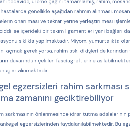
ahi tedavide, üreme çağını tamamlamış, rahim, mesane 
 hastalarda genellikle aşağıdan rahmin alınması, mesan
elerin onarılması ve tekrar yerine yerleştirilmesi işleml
ciddi ise içerideki bir takım ligamentleri yani bağları da
asyonu sıklıkla yapılmaktadır. Miyom, yumurtalıkta olan 
ını açmak gerekiyorsa, rahim askı dikişleri de karından 
arın duvarından çekilen fasciagreftlerine asılabilmekte
sonuçlar alınmaktadır.
gel egzersizleri rahim sarkması
kma zamanını geciktirebiliyor
m sarkmasının önlenmesinde idrar tutma adalelerinin pe
lankegel egzersizlerinden faydalanılabilmektedir. Bu egz