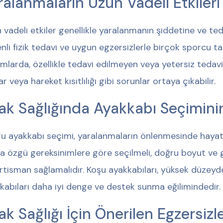
ralanmaların Uzun Vadeli Etkileri
 vadeli etkiler genellikle yaralanmanın şiddetine ve teda
nli fizik tedavi ve uygun egzersizlerle birçok sporcu t
mlarda, özellikle tedavi edilmeyen veya yetersiz tedavi
ar veya hareket kısıtlılığı gibi sorunlar ortaya çıkabilir.
ak Sağlığında Ayakkabı Seçimin
u ayakkabı seçimi, yaralanmaların önlenmesinde hayati b
a özgü gereksinimlere göre seçilmeli, doğru boyut ve ge
tisman sağlamalıdır. Koşu ayakkabıları, yüksek düzey
kabıları daha iyi denge ve destek sunma eğilimindedir.
ak Sağlığı İçin Önerilen Egzersizl