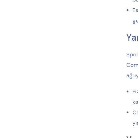
Es
ge
Ya
Spor
Comp
ağrı
Fi
ka
Ce
yı