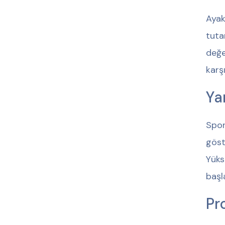
Ayak
tuta
değe
karş
Ya
Spor
göst
Yüks
başl
Pr