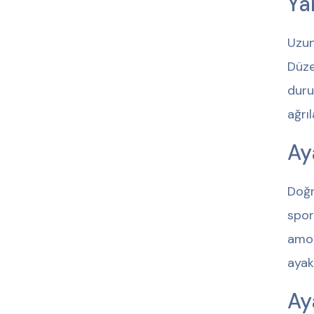
Ya
Uzun
Düze
duru
ağrıl
Ay
Doğr
spor
amor
ayak
Ay