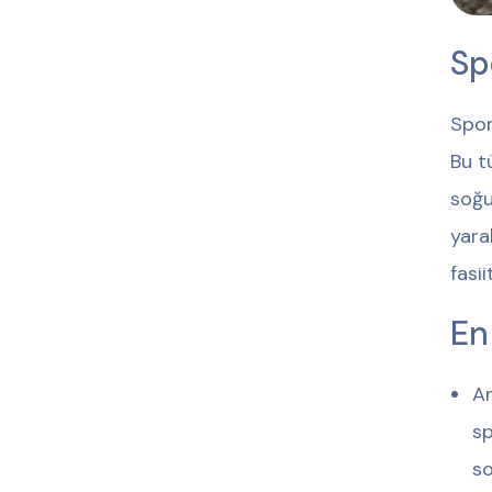
Sp
Spor
Bu t
soğu
yara
fasii
En
An
sp
so