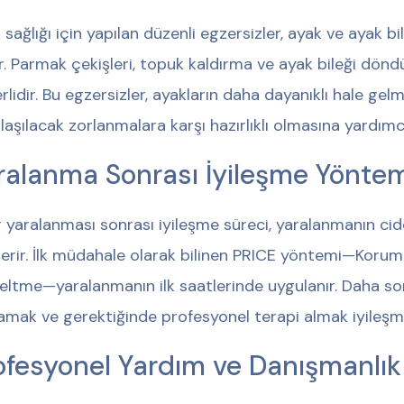
 sağlığı için yapılan düzenli egzersizler, ayak ve ayak bi
r. Parmak çekişleri, topuk kaldırma ve ayak bileği dön
rlidir. Bu egzersizler, ayakların daha dayanıklı hale gel
ılaşılacak zorlanmalara karşı hazırlıklı olmasına yardımcı
ralanma Sonrası İyileşme Yöntem
 yaralanması sonrası iyileşme süreci, yaralanmanın cidd
erir. İlk müdahale olarak bilinen PRICE yöntemi—Koruma
eltme—yaralanmanın ilk saatlerinde uygulanır. Daha so
amak ve gerektiğinde profesyonel terapi almak iyileşme
ofesyonel Yardım ve Danışmanlık