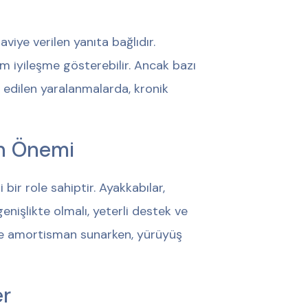
viye verilen yanıta bağlıdır.
am iyileşme gösterebilir. Ancak bazı
 edilen yaralanmalarda, kronik
in Önemi
ir role sahiptir. Ayakkabılar,
nişlikte olmalı, yeterli destek ve
de amortisman sunarken, yürüyüş
er