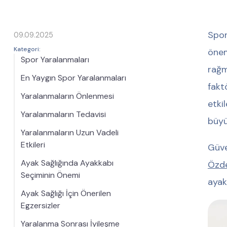
Spor
09.09.2025
Kategori:
önem
Spor Yaralanmaları
rağm
En Yaygın Spor Yaralanmaları
fakt
Yaralanmaların Önlenmesi
etki
Yaralanmaların Tedavisi
büyü
Yaralanmaların Uzun Vadeli
Etkileri
Güve
Ayak Sağlığında Ayakkabı
Özd
Seçiminin Önemi
ayak
Ayak Sağlığı İçin Önerilen
Egzersizler
Yaralanma Sonrası İyileşme