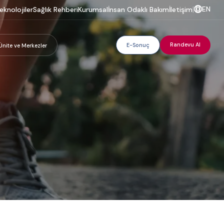
EN
eknolojiler
Sağlık Rehberi
Kurumsal
İnsan Odaklı Bakım
İletişim
|
Randevu Al
E-Sonuç
Ünite ve Merkezler