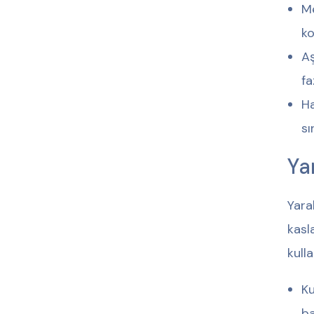
Me
ko
Aş
fa
Ha
sı
Ya
Yara
kasl
kull
Ku
ba