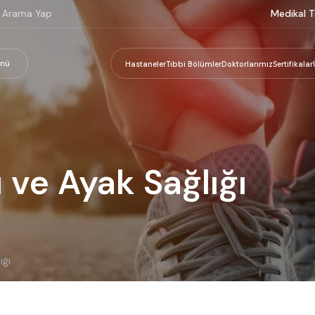
Medikal T
nü
Hastaneler
Tıbbi Bölümler
Doktorlarımız
Sertifikalar
 ve Ayak Sağlığı
ığı