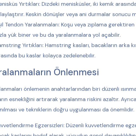
nisküs Yırtıkları: Dizdeki menisküsler, iki kemik arasın
laylaştırır. Keskin dönüşler veya ani durmalar sonucu men
il Tendon Yaralanmaları: Koşu veya zıplama gerektiren
zla yük biner ve bu da yaralanmalara yol açabilir.
mstring Yırtıkları: Hamstring kasları, bacakların arka kı
rasında bu kaslar kolayca zedelenebilir.
ralanmaların Önlenmesi
lanmaları önlemenin anahtarlarından biri düzenli ısınma
arın esnekliğini artırarak yaralanma riskini azaltır. Ayrı
anılması ve tekniklerin doğru uygulanması da önemlidir.
vvetlendirme Egzersizleri: Düzenli kuvvetlendirme egzersi
cak kaslarını hedef alarak, vücudun genel dayanıklılığını 