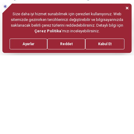
hareketlerini değiştirebilen ilaçlar ve aspirin
kullanılmamalıdır.
Yutma güçlüğü, kalp ve akciğer hastalığı, kalp
pili ve defibrilatörü varlığı, önceden geçirilmiş
karın ameliyatı, bağırsak tıkanıklığı, yapışıklık ve
iltihabi bağırsak hastalığı olması durumunda
da doktora bilgi verilmelidir.
Kapsül yutulduktan sonra
vücutta kaldığı süre boyunca
dikkat edilmesi gerekenler
nelerdir?